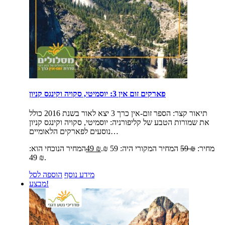
פארקים זום אין 3: יוסמיטי, סקויה וקינגס קניון
תיאור קצר:
הספר זום-אין כרך 3 יצא לאור בשנת 2016 כולל
את שמורות הטבע של קליפורניה: יוסמיטי, סקויה וקינגס קניון
נוסעים לפארקים הלאומיים…
מחיר:
₪
59
המחיר המקורי היה: 59 ₪.
₪
49
המחיר הנוכחי הוא:
49 ₪.
מידע נוסף
הוספה לסל
מבצע!