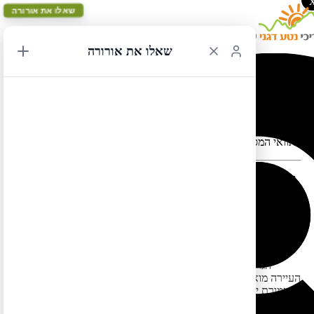
שאלו את אורורה
שאלו את אורורה
לוס אנג'לס מעגלי 43
תוואי המסלול במפה עלול להתעוות כאשר יש במקום כבישים סגורים
יש עיוות במפה מדרום למונטריי בשל העובדה
שכביש 1 היה סגור בעת הכנתה. יתוקן בהמשך
לוס אנג'לס מעגלי 43 – מסלול קלאסי בדרום מערב ארה"ב, אחד
הפופלריים ביותר בקרב מטיילים ישראלים. מתמקד במדינות יוטה
וקליפורניה עם קמצוץ ממדינות נוואדה ואריזונה, וכולל את שמורת
הגרנד קניון, אזור העיירה פייג'/
לייק פאוול
, המוניומנט ואלי, אזור
העיירה מואב (שמורת ארצ'ס וקניונלנדס), שמורת ברייס, שמורת זאיון,
שמורת יוסמיטי, את קו החוף הנהדר של קליפורניה (כביש 1) וכן את
הערים לאס וגאס, סן פרנסיסקו ולוס אנג'לס. מסלול זה כולל חציית הרי