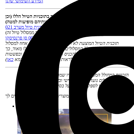
המידע השימושי שלנו
כדי למלא את המסלול בתוכן מומלץ להיעזר בתוכניות הטיול הללו (וכן
בספרים שתמונותיהם מופיעות למטה):
תוכנית טיול מערב 021
(חלק מתוכנית טיול מערב 021 הפוכה בכיוונה ממסלול טיול זה)
ערים 004 סן פרנסיסקו
תוכנית הטיול המוצעת לא תהיה בהכרח זהה במאה אחוז למסלול
שבחרתם ב'מחולל-המסלולים', אך היא תהיה דומה לו מאוד, כך
שתוכלו להיעזר בה כדי להכניס תוכן לימי הטיול בקלות ובפשטות
(אפשר לראות תוכניות חינאמיות לדוגמא
כאן
)
הזכויות במחולל המסלולים ובתוצריו שמורות לנטע דגני
מחולל המסלולים נועד ככלי עזר אישי ובשום אופן אין לעשות בו
שימוש מסחרי או לספק שירותים על בסיסו
מוצרים נוספים שיכולים להתאים לך:
מבצע!