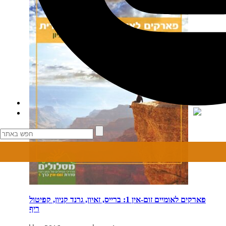
פארקים לאומיים זום-אין 1: ברייס, זאיון, גרנד קניון, קפיטול
ריף