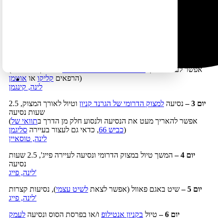
הסיירה נוואדה בכביש מעבר טיוגה הפתוח רק מעט חודשים בשנה
(ראו מידע נוסף ביום 19).
יום 1 –
נחיתה
בלוס אנג'לס
וטיול בפרברי החוף של העיר
לינה, פרברי החוף של לוס אנג'לס
יום 2 –
נסיעה לעיירה קינגמן, 5 שעות נסיעה
(אפשר לעצור בדרך
באאוטלט של העיירה ברסטו
או לבקר בעיירות
)
הרפאים
קליקו
או
אוטמן
לינה, קינגמן
יום 3 –
נסיעה
למצוק הדרומי של הגרנד קניון
וטיול לאורך המצוק, 2.5
שעות נסיעה
(אפשר להאריך מעט את הנסיעה ולנסוע חלק מן הדרך ב
תוואי של
)
כביש 66
, כדאי גם לעצור בעיירה
סליגמן
לינה, טוסאיין
יום 4 –
המשך טיול במצוק הדרומי ונסיעה לעיירה פייג', 2.5 שעות
נסיעה
לינה, פייג'
יום 5 –
שיט באגם פאוול (אפשר לצאת
לשיט עצמי
), נסיעות קצרות
לינה, פייג'
יום 6 –
טיול
בקניון אנטילופ
ו/או בפרסת הסוס ונסיעה
לעמק