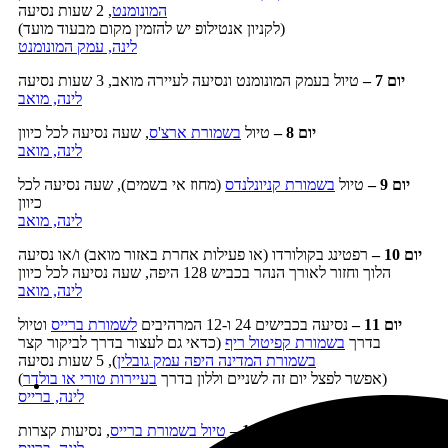
המונומנט
, 2 שעות נסיעה
(לקניון אנטילופ יש להזמין מקום מבעוד מועד)
לינה, עמק המונומנט
יום 7
–
טיול בעמק המונומנט ונסיעה לעיירה מואב, 3 שעות נסיעה
לינה, מואב
יום 8
–
טיול
בשמורת ארצ'ס
, שעה נסיעה לכל כיוון
לינה, מואב
יום 9
–
טיול
בשמורת קניונלנדס
(מחוז אי בשמים), שעה נסיעה לכל
כיוון
לינה, מואב
יום 10 –
רפטינג בקולורדו (או פעילות אחרת באזור מואב) ו/או נסיעה
הלוך וחזור לאורך הנהר בכביש 128 היפה, שעה נסיעה לכל כיוון
לינה, מואב
יום 11
–
נסיעה בכבישים 24 ו-12 המרהיבים
לשמורת ברייס
וטיול
בדרך
בשמורת קפיטול ריף
(כדאי גם לעצור בדרך לביקור קצר
בשמורת המדינה היפה עמק גובלין
), 5 שעות נסיעה
)
(אפשר לפצל יום זה לשניים וללון בדרך
בעיירות טורי או בולדר
לינה, ברייס
יום 12 –
טיול בשמורת ברייס
, נסיעות קצרות