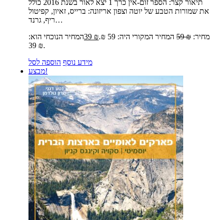
תיאור קצר:
הספר זום-אין כרך 1 יצא לאור בשנת 2016 כולל
את שמורות הטבע של יוטה וצפון אריזונה: ברייס, זאיון, קפיטול
ריף, גרנד…
מחיר:
₪
59
המחיר המקורי היה: 59 ₪.
₪
39
המחיר הנוכחי הוא:
39 ₪.
מידע נוסף
הוספה לסל
מבצע!