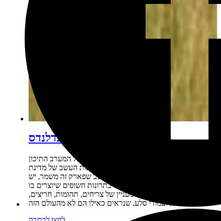
המדריך לשמורת בדלנדס
בדלנדס הוא פארק קטן יחסית השוכן בליבו של המערב התיכון
של ארה"ב, בין המישורים העצומים וערבות העשב של מדינת
דרום דקוטה. נוסף על ערבות העשב שפארק זה משמר, יש
בפארק גם אזורים נרחבים של בתרונות חשופים שיוצרים בו
תוואי שטח מרשים ומעניין של צריחים, תהומות, חריצים,
בקיעים, ועמודי סלע, שנראים כאילו הם לא מהעולם הזה.
לחצו לכתבה