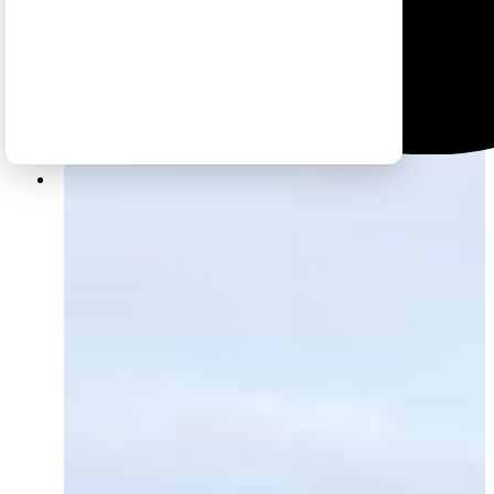
בעמוד זה תמצאו כתבות על חלב הארץ העצום של מרכז
ארצות הברית. מדינות מרכז ארצות הברית, הן בחלקן הגדול
הנידחות יותר והמתויירות פחות, ועדיין יש בהן פניני טבע ונוף
נהדרים ומומלצים מאוד לביקור.