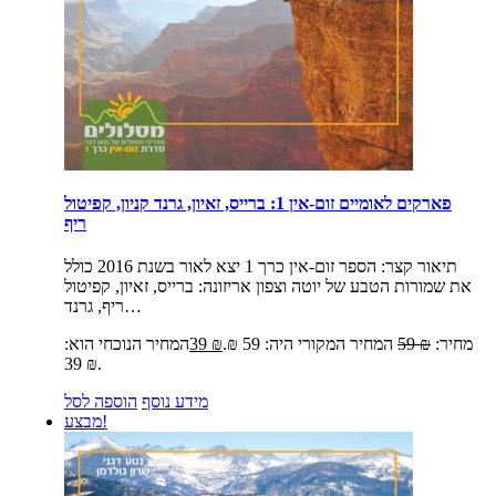
פארקים לאומיים זום-אין 1: ברייס, זאיון, גרנד קניון, קפיטול
ריף
תיאור קצר:
הספר זום-אין כרך 1 יצא לאור בשנת 2016 כולל
את שמורות הטבע של יוטה וצפון אריזונה: ברייס, זאיון, קפיטול
ריף, גרנד…
מחיר:
₪
59
המחיר המקורי היה: 59 ₪.
₪
39
המחיר הנוכחי הוא:
39 ₪.
מידע נוסף
הוספה לסל
מבצע!