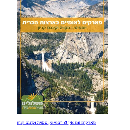
פארקים זום אין 3: יוסמיטי, סקויה וקינגס קניון