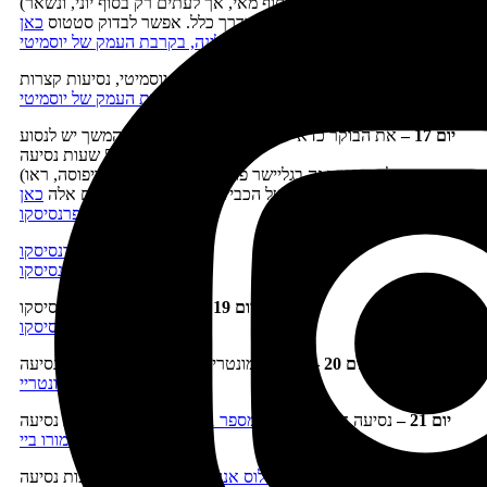
(הכביש נפתח בדרך כלל בסוף מאי, אך לעתים רק בסוף יוני, ונשאר
)
פתוח עד סוף אוקטובר בדרך כלל. אפשר לבדוק סטטוס
כאן
לינה, בקרבת העמק של יוסמיטי
יום 16 –
טיול בעמק יוסמיטי, נסיעות קצרות
לינה, בקרבת העמק של יוסמיטי
יום 17 –
את הבוקר כדאי להקדיש לדרום יוסמיטי ובהמשך יש לנסוע
לסן פרנסיסקו, 5 שעות נסיעה
(כדאי לבקר ביום זה בגליישר פוינט, וביער הסקויה מריפוסה, ראו
)
מועדי פתיחה של הכבישים המובילים לאתרים אלה
כאן
לינה, סן פרנסיסקו
יום 18 –
בילוי
בסן פרנסיסקו
לינה, סן פרנסיסקו
יום 19 –
יום טיול נוסף בסן פרנסיסקו
לינה, סן פרנסיסקו
יום 20 –
נסיעה למונטריי וטיול בעיירה, 2 שעות נסיעה
לינה, מונטריי
יום 21 –
נסיעה דרומה
בכביש מספר 1
וטיול לאורכו, 3 שעות נסיעה
לינה, קמבריה/מורו ביי
יום 22 –
נסיעה
ללוס אנג'לס
וטיול בדרך, 4 שעות נסיעה