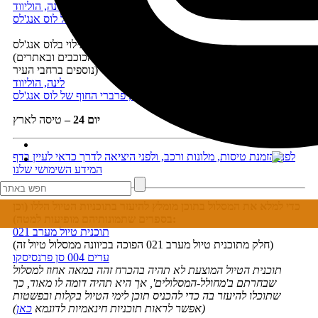
לינה, הוליווד
לינה, פרברי החוף של לוס אנג'לס
יום 23 –
יום בילוי בלוס אנג'לס
(ניתן לבקר ביום זה ביוניברסל סטודיוס או בשדרת הכוכבים ובאתרים
נוספים ברחבי העיר)
לינה, הוליווד
לינה, פרברי החוף של לוס אנג'לס
יום 24
–
טיסה לארץ
לפני הזמנת טיסות, מלונות ורכב, ולפני היציאה לדרך כדאי לעיין בדף
המידע השימושי שלנו
כדי למלא את המסלול בתוכן מומלץ להיעזר בתוכניות הטיול הללו (וכן
בספרים שתמונותיהם מופיעות למטה):
תוכנית טיול מערב 021
(חלק מתוכנית טיול מערב 021 הפוכה בכיוונה ממסלול טיול זה)
ערים 004 סן פרנסיסקו
תוכנית הטיול המוצעת לא תהיה בהכרח זהה במאה אחוז למסלול
שבחרתם ב'מחולל-המסלולים', אך היא תהיה דומה לו מאוד, כך
שתוכלו להיעזר בה כדי להכניס תוכן לימי הטיול בקלות ובפשטות
(אפשר לראות תוכניות חינאמיות לדוגמא
כאן
)