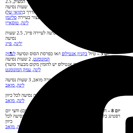
יום 3 –
נסיעה
למצוק הדרומי של הגרנד קניון
וטיול לאורך המצוק, 2.5
שעות נסיעה
(אפשר להאריך מעט את הנסיעה ולנסוע חלק מן הדרך ב
תוואי של
)
כביש 66
, כדאי גם לעצור בעיירה
סליגמן
לינה, טוסאיין
יום 4 –
המשך טיול במצוק הדרומי ונסיעה לעיירה פייג', 2.5 שעות
נסיעה
לינה, פייג'
יום 5 –
טיול
בקניון אנטילופ
ו/או בפרסת הסוס ונסיעה
לעמק
המונומנט
, 2 שעות נסיעה
(לקניון אנטילופ יש להזמין מקום מבעוד מועד)
לינה, עמק המונומנט
יום 6
–
טיול בעמק המונומנט ונסיעה לעיירה מואב, 3 שעות נסיעה
לינה, מואב
יום 7
–
טיול
בשמורת ארצ'ס
, שעה נסיעה לכל כיוון
לינה, מואב
יום 8
–
חצי יום טיול
בשמורת קניונלנדס
(מחוז אי בשמים) וחצי יום
רפטינג בקולורדו (או פעילות אחרת באזור מואב), שעה נסיעה לכל
כיוון
לינה, מואב