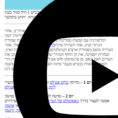
יש עיוות במפה מדרום למונטריי בשל העובדה שכביש 1 היה סגור בעת
הכנתה. יתוקן בהמשך
לוס אנג'לס מעגלי 41 – מסלול קלאסי בדרום מערב ארה"ב, אחד
הפופלריים ביותר בקרב מטיילים ישראלים. מתמקד במדינות יוטה
וקליפורניה עם קמצוץ ממדינות נוואדה ואריזונה, וכולל את שמורת
הגרנד קניון, אזור העיירה פייג'/
לייק פאוול
, המוניומנט ואלי, אזור
העיירה מואב (שמורת ארצ'ס וקניונלנדס), שמורת ברייס, שמורת זאיון,
שמורת יוסמיטי, את קו החוף הנהדר של קליפורניה (כביש 1) וכן את
הערים לאס וגאס, סן פרנסיסקו ולוס אנג'לס. מסלול זה כולל חציית הרי
הסיירה נוואדה בכביש מעבר טיוגה הפתוח רק מעט חודשים בשנה
(ראו מידע נוסף ביום 15).
יום 1 –
נחיתה
בלוס אנג'לס
וטיול בפרברי החוף של העיר
לינה, פרברי החוף של לוס אנג'לס
יום 2 –
נסיעה לעיירה קינגמן, 5 שעות נסיעה
(אפשר לעצור בדרך
באאוטלט של העיירה ברסטו
או לבקר בעיירות
)
הרפאים
קליקו
או
אוטמן
לינה, קינגמן