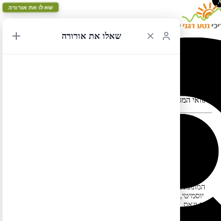
שאלו את אורורה
שאלו את אורורה
לאס וגאס ללוס אנג'לס 9
תוואי המסלול במפה עלול להתעוות כאשר יש במקום כבישים סגורים
לאס וגאס ללוס אנג'לס 9 – המסלול המקיף ביותר בדרום מערב
ארה"ב, מומלץ יפהפה ומומלץ במיוחד. מתמקד במדינות יוטה
וקליפורניה עם קמצוץ ממדינות נוואדה ואריזונה, וכולל את שמורת
זאיון, שמורת ברייס, שמורת ארצ'ס, שמורת קניונלנדס, עמק
המונומנט, אזור העיירה פייג'/
לייק פאוול
, שמורת הגרנד קניון, שמורת
יוסמיטי, את קו החוף הנהדר של קליפורניה (כביש 1) וכן את הערים
לאס וגאס, סן פרנסיסקו ולוס אנג'לס. מסלול זה כולל חציית הרי הסיירה
נוואדה בכביש מעבר טיוגה הפתוח רק מעט חודשים בשנה (ראו מידע