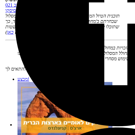
תוכנית טיול מערב 021
ערים 004 סן פרנסיסקו
תוכנית הטיול המוצעת לא תהיה בהכרח זהה במאה אחוז למסלול
שבחרתם ב'מחולל-המסלולים', אך היא תהיה דומה לו מאוד, כך
שתוכלו להיעזר בה כדי להכניס תוכן לימי הטיול בקלות ובפשטות
(אפשר לראות תוכניות חינאמיות לדוגמא
כאן
)
הזכויות במחולל המסלולים ובתוצריו שמורות לנטע דגני
מחולל המסלולים נועד ככלי עזר אישי ובשום אופן אין לעשות בו
שימוש מסחרי או לספק שירותים על בסיסו
מוצרים נוספים שיכולים להתאים לך:
מבצע!