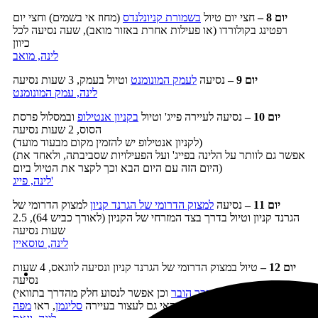
יום 8
–
חצי יום טיול
בשמורת קניונלנדס
(מחוז אי בשמים) וחצי יום
רפטינג בקולורדו (או פעילות אחרת באזור מואב), שעה נסיעה לכל
כיוון
לינה, מואב
יום 9
–
נסיעה
לעמק המונומנט
וטיול בעמק, 3 שעות נסיעה
לינה, עמק המונומנט
יום 10
–
נסיעה לעיירה פייג' וטיול
בקניון אנטילופ
ובמסלול פרסת
הסוס, 2 שעות נסיעה
(לקניון אנטילופ יש להזמין מקום מבעוד מועד)
(אפשר גם לוותר על הלינה בפייג' ועל הפעילויות שסביבתה, ולאחד את
היום הזה עם היום הבא וכך לקצר את הטיול ביום)
לינה, פייג'
יום 11
–
נסיעה
למצוק הדרומי של הגרנד קניון
למצוק הדרומי של
הגרנד קניון וטיול בדרך בצד המזרחי של הקניון (לאורך כביש 64), 2.5
שעות נסיעה
לינה, טוסאיין
יום 12
–
טיול במצוק הדרומי של הגרנד קניון ונסיעה לווגאס, 4 שעות
נסיעה
(אפשר לעבור בדרך
בסכר הובר
וכן אפשר לנסוע חלק מהדרך בתוואי
)
ההיסטורי של כביש 66, כדאי גם לעצור בעיירה
סליגמן
, ראו
מפה