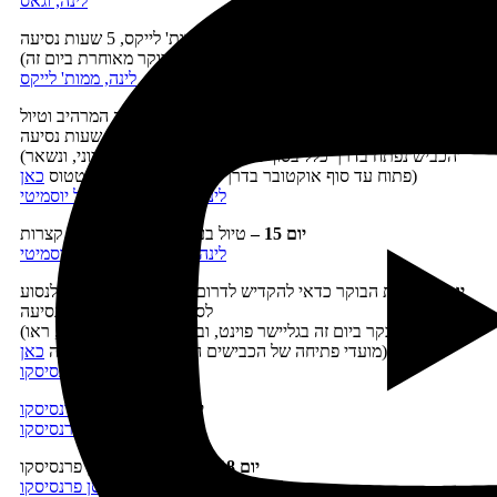
לינה, וגאס
יום 13 –
נסיעה מערבה לעיירה ממות' לייקס, 5 שעות נסיעה
(אפשר לעזוב את וגאס בשעת בוקר מאוחרת ביום זה)
לינה, ממות' לייקס
יום 14 –
חציית צפון
שמורת יוסמיטי
בכביש מעבר טיוגה המרהיב וטיול
לאורכו, 3 שעות נסיעה
(הכביש נפתח בדרך כלל בסוף מאי, אך לעתים רק בסוף יוני, ונשאר
)
פתוח עד סוף אוקטובר בדרך כלל. אפשר לבדוק סטטוס
כאן
לינה, בקרבת העמק של יוסמיטי
יום 15 –
טיול בעמק יוסמיטי, נסיעות קצרות
לינה, בקרבת העמק של יוסמיטי
יום 16 –
את הבוקר כדאי להקדיש לדרום יוסמיטי ובהמשך יש לנסוע
לסן פרנסיסקו, 5 שעות נסיעה
(כדאי לבקר ביום זה בגליישר פוינט, וביער הסקויה מריפוסה, ראו
)
מועדי פתיחה של הכבישים המובילים לאתרים אלה
כאן
לינה, סן פרנסיסקו
יום 17 –
בילוי
בסן פרנסיסקו
לינה, סן פרנסיסקו
יום 18 –
יום טיול נוסף בסן פרנסיסקו
לינה, סן פרנסיסקו