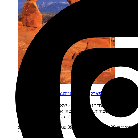
פארקים לאומיים זום-אין 2: ארצ'ס, קניונלנדס
תיאור קצר:
הספר זום-אין כרך 2 יצא לאור בשנת 2016 כולל
את שמורות הטבע של יוטה: ארצ'ס, קניונלנדס נוסעים
לפארקים הלאומיים של ארה"ב? רק…
מחיר:
₪
39
המחיר המקורי היה: 39 ₪.
₪
19
המחיר הנוכחי הוא:
19 ₪.