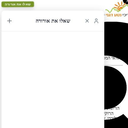
שאלו את אורורה
שאלו את אורורה
דנוור מעגלי 2
תוואי המסלול במפה עלול להתעוות כאשר יש במקום כבישים סגורים
דנוור מעגלי 2 – מסלול מקסים הכולל טבע מרהיב במסלול שהוא מחוץ
לנתיב השחוק של המטיילים לדרום מערב ארה"ב. זהו מסלול מגוון
באופן יוצא דופן המשלב את הפסגות עוטות הקרחונים של שמורת הרי
הרוקי האמריקניים עם המדבריות של מזרח מדינת יוטה ומרחבי
הדיונות של דרום מזרח מדינת קולורדו. המסלול כולל את שמורת הרי
הרוקי האמריקניים, סביבות עיירה הסקי אספן, המונומנט הלאומי
קולורדו, שמורת ארצ'ס, שמורת קניונלנדס, שמורת הקניון השחור של
הגניסון, כביש מליון הדולר בהרי סאן חואן, שמורת מזה ורדה, שמורת