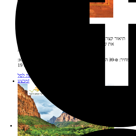
פארקים לאומיים זום-אין 2: ארצ'ס, קניונלנדס
תיאור קצר:
הספר זום-אין כרך 2 יצא לאור בשנת 2016 כולל
את שמורות הטבע של יוטה: ארצ'ס, קניונלנדס נוסעים
לפארקים הלאומיים של ארה"ב? רק…
מחיר:
₪
39
המחיר המקורי היה: 39 ₪.
₪
19
המחיר הנוכחי הוא:
19 ₪.
מידע נוסף
הוספה לסל
מבצע!