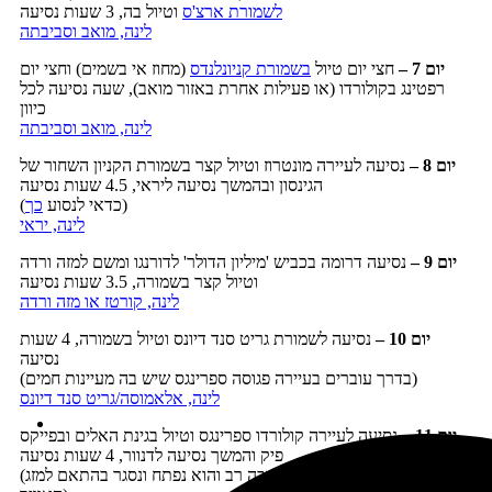
לשמורת ארצ'ס
וטיול בה, 3 שעות נסיעה
לינה, מואב וסביבתה
יום 7
–
חצי יום טיול
בשמורת קניונלנדס
(מחוז אי בשמים) וחצי יום
רפטינג בקולורדו (או פעילות אחרת באזור מואב), שעה נסיעה לכל
כיוון
לינה, מואב וסביבתה
יום 8 –
נסיעה לעיירה מונטרוז וטיול קצר בשמורת הקניון השחור של
הגינסון ובהמשך נסיעה ליראי, 4.5 שעות נסיעה
)
(כדאי לנסוע
כך
לינה, יראי
יום 9 –
נסיעה דרומה בכביש 'מיליון הדולר' לדורנגו ומשם למזה ורדה
וטיול קצר בשמורה, 3.5 שעות נסיעה
לינה, קורטז או מזה ורדה
יום 10
–
נסיעה לשמורת גריט סנד דיונס וטיול בשמורה, 4 שעות
נסיעה
(בדרך עוברים בעיירה פגוסה ספרינגס שיש בה מעיינות חמים)
לינה, אלאמוסה/גריט סנד דיונס
יום 11 –
נסיעה לעיירה קולורדו ספרינגס וטיול בגינת האלים ובפייקס
פיק והמשך נסיעה לדנוור, 4 שעות נסיעה
(הכביש לפייקס פיק מוביל לגובה רב והוא נפתח ונסגר בהתאם למזג