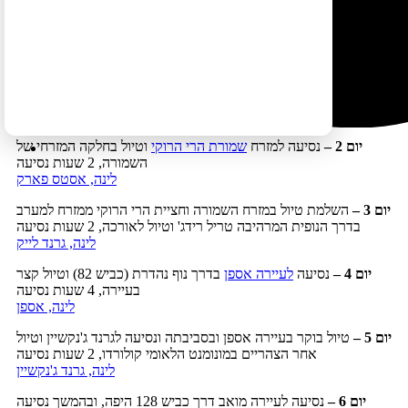
גריט סנד דיונס, סביבות העיירה קולורדו ספרינגס וכן את העיר דנוור.
מסלול זה חוצה את הרי הרוקי הנישאים כמה פעמים, ובמקרים של מזג
אוויר קיצוני (בעיקר בחודש אוקטובר – שבו עדיין אפשר אמנם לטייל
במסלול זה, אך זוהי עונת מעבר) כבישים לאורכו עלולים להיסגר.
יום 1 –
נחיתה בדנוור וטיול קצר בעיר
לינה, דנוור
יום 2 –
נסיעה למזרח
שמורת הרי הרוקי
וטיול בחלקה המזרחי של
השמורה, 2 שעות נסיעה
לינה, אסטס פארק
יום 3
–
השלמת טיול במזרח השמורה וחציית הרי הרוקי ממזרח למערב
בדרך הנופית המרהיבה טריל רידג' וטיול לאורכה, 2 שעות נסיעה
לינה, גרנד לייק
יום 4 –
נסיעה
לעיירה אספן
בדרך נוף נהדרת (כביש 82) וטיול קצר
בעיירה, 4 שעות נסיעה
לינה, אספן
יום 5
–
טיול בוקר בעיירה אספן ובסביבתה ונסיעה לגרנד ג'נקשיין וטיול
אחר הצהריים במונומנט הלאומי קולורדו, 2 שעות נסיעה
לינה, גרנד ג'נקשיין
יום 6
–
נסיעה לעיירה מואב דרך כביש 128 היפה, ובהמשך נסיעה