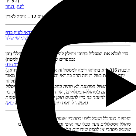
האוויר)
לינה, דנוור
יום 12
–
טיסה לארץ
לפני הזמנת טיסות, מלונות ורכב, ולפני היציאה לדרך כדאי לעיין בדף
המידע השימושי שלנו
כדי למלא את המסלול בתוכן מומלץ להיעזר בתוכניות הטיול הללו (וכן
בספרים שתמונותיהם מופיעות למטה):
תוכנית טיול מערב 016
(תוכנית 016 היא בתוואי דומה למסלול זה אך מותאמת לטיול בקרוואן.
יחד עם זאת בשל דמינה הרב בתוואי ובפעילויות היא מומלצת מאוד
ככלי עזר למסלול זה)
תוכנית הטיול המוצעת לא תהיה בהכרח זהה במאה אחוז למסלול
שבחרתם ב'מחולל-המסלולים', אך היא תהיה דומה לו מאוד, כך
שתוכלו להיעזר בה כדי להכניס תוכן לימי הטיול בקלות ובפשטות
(אפשר לראות תוכניות חינאמיות לדוגמא
כאן
)
הזכויות במחולל המסלולים ובתוצריו שמורות לנטע דגני
מחולל המסלולים נועד ככלי עזר אישי ובשום אופן אין לעשות בו
שימוש מסחרי או לספק שירותים על בסיסו