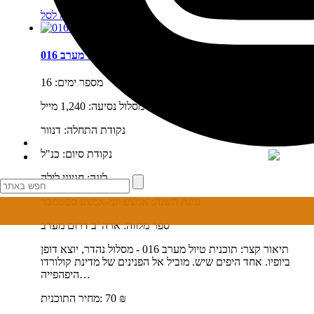
מידע נוסף
הוספה לסל
תוכנית טיול מערב 016
מספר ימים:
16
אורך מסלול נסיעה:
1,240 מייל
נקודת התחלה:
דנוור
נקודת סיום:
כנ"ל
לינה:
חניוני לילה
עונת השנה:
אמצע יוני-אמצע ספטמבר
ספר מלווה:
ארה"ב דרום מערב
תיאור קצר:
תוכנית טיול מערב 016 - מסלול נהדר, יוצא דופן
ביופיו. אחד היפים שיש. מוביל אל הפנינים של מדינת קולורדו
היפהפייה…
₪
70
מחיר התוכנית: