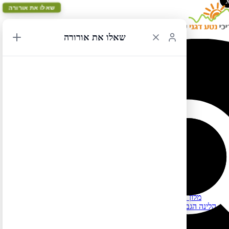
שאלו את אורורה
שאלו את אורורה
מלונות באספן
לרשימת כל המלונות המומלצים בארה"ב ובקנדה לחצו כאן
למידע על שכירת בתים ודירות (במקום לינה במלונות) לחצו כאן
מלונות באספן וסביבתה – מדינת קולורדו
רמת מחיר בינונית (250-350$):
The Inn at Aspen – מלון נעים ויחסית לא יקר בהתחשב במחירי
הלינה הגבוהים באספן, שוכן במרחק נסיעה קצר ממרכז העיירה אספן