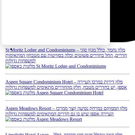
רמת מחיר גבוהה (מעל 350$):
The Crestwood Snowmass Village – מלון דירות מומלץ באתר
הסקי סנומס, מרחק נסיעה של כ-15 דקות מהעיירה אספן, חלק
מהחדרים כוללים מטבחון וחלק מתאימים למשפחות גדולות
St Moritz Lodge and Condominiums – מלון נחמד, כולל מגוון סוגי
חדרים, החל בחדרים פשוטים וכלה בסוויטות עם מטבחון המתאימות
למשפחות גדולות
Aspen Square Condominium Hotel – מלון דירות במרכז העיירה
אספן, יש בחדרים מטבח, חלק מהחדרים מתאימים למשפחות גדולות
Aspen Meadows Resort – מלון הממוקם במרחק נסיעה קצר ממרכז
העיירה אספן שיש בו גם חדרים המתאימים למשפחות גדולות
Limelight Hotel Aspen – מלון פאר שכולל מגוון סוגי חדרים, כולל