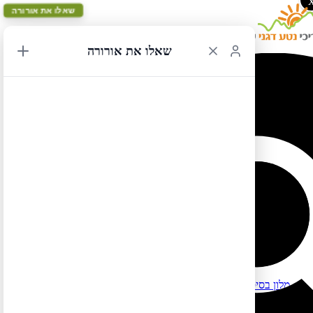
שאלו את אורורה
שאלו את אורורה
מלונות באלאמוסה ובשמורת גרייט סנד דיונס
לרשימת כל המלונות המומלצים בארה"ב ובקנדה לחצו כאן
למידע על שכירת בתים ודירות (במקום לינה במלונות) לחצו כאן
מלונות באלאמוסה ובשמורת גרייט סנד דיונס – מדינת
קולורדו
רמת מחיר נמוכה (עד 250$):
Great Sand Dunes Lodge – מלון בסיסי מאוד שהיתרון העיקרי של
מלון זה הוא מיקומו – קרוב מאוד לכניסה לשמורת גריט סנד דיונס