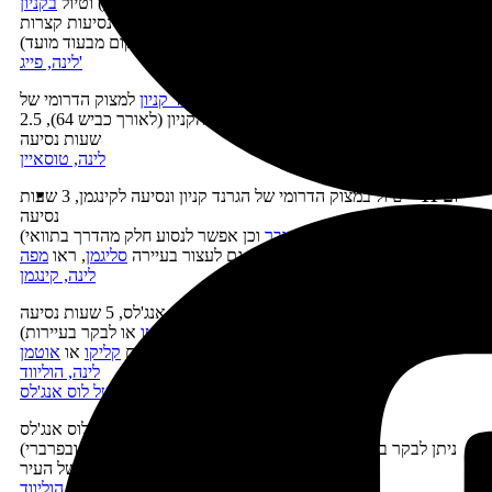
יום 9 –
שיט באגם פאוול (אפשר לצאת
לשיט עצמי
) וטיול
בקניון
אנטילופ
, נסיעות קצרות
(לקניון אנטילופ יש להזמין מקום מבעוד מועד)
לינה, פייג'
יום 10
–
נסיעה
למצוק הדרומי של הגרנד קניון
למצוק הדרומי של
הגרנד קניון וטיול בדרך בצד המזרחי של הקניון (לאורך כביש 64), 2.5
שעות נסיעה
לינה, טוסאיין
יום 11
–
טיול במצוק הדרומי של הגרנד קניון ונסיעה לקינגמן, 3 שעות
נסיעה
(אפשר לעבור בדרך
בסכר הובר
וכן אפשר לנסוע חלק מהדרך בתוואי
)
ההיסטורי של כביש 66, כדאי גם לעצור בעיירה
סליגמן
, ראו
מפה
לינה, קינגמן
יום 12 –
נסיעה ללוס אנג'לס, 5 שעות נסיעה
(אפשר לעצור בדרך
באאוטלט של העיירה ברסטו
או לבקר בעיירות
)
הרפאים
קליקו
או
אוטמן
לינה, הוליווד
לינה, פרברי החוף של לוס אנג'לס
יום 13 –
יום בילוי בלוס אנג'לס
(ניתן לבקר ביום זה ביוניברסל סטודיוס או בשדרת הכוכבים ובפרברי
החוף של העיר)
לינה, הוליווד