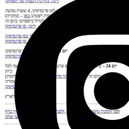
לינה, בקרבת העמק של יוסמיטי
יום 21 –
השלמות ביוסמיטי ונסיעה לסן פרנסיסקו, 4 שעות נסיעה
(אפשר לעבור בדרך
באאוטלט הזה
או לעשות רפטינג
כאן
– במקרה
זה לא תספיקו לטייל ביוסמיטי ביום זה)
לינה, סן פרנסיסקו
יום 22 –
בילוי
בסן פרנסיסקו
לינה, סן פרנסיסקו
יום 23 –
יום טיול נוסף בסן פרנסיסקו
לינה, סן פרנסיסקו
יום 24
–
טיול בסביבת העיר סן פרנסיסקו, פחות משעה נסיעה לכל
כיוון
(מומלץ לנסוע ביום זה
ליערות הרדווד מיור
שמצפון לעיר – צריך להזמין
מקום מראש לחניה בשמורה)
לינה, סן פרנסיסקו
יום 25
–
טיסה לארץ
לפני הזמנת טיסות, מלונות ורכב, ולפני היציאה לדרך כדאי לעיין בדף
המידע השימושי שלנו