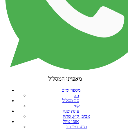
מאפייני המסלול
מספר ימים
25
סוג מסלול
קווי
עונת שנה
אביב, קיץ, סתיו
אופי טיול
רגוע במיוחד