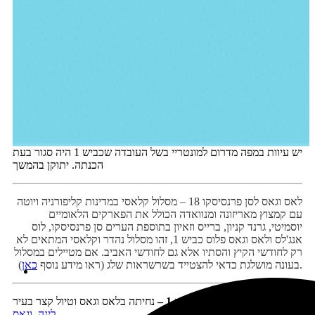
יש עיוות במפה מדרום למונטריי בשל העובדה שכביש 1 היה סגור בעת
הכנתה. יתוקן בהמשך
לאס וגאס לסן פרנסיסקו 18 – מסלול קלאסי במדינות קליפורניה ויוטה
עם קמצוץ מאריזונה ומנוואדה הכולל את הפארקים הלאומיים
יוסמיטי, גרנד קניון, ברייס וזאיון בתוספת הערים סן פרנסיסקו, לוס
אנג'לס ולאס וגאס פלוס כביש 1, זהו מסלול נהדר וקלאסי המתאים לא
רק לחודשי הקיץ והסתיו אלא גם לחודשי האביב.
אם מטיילים במסלול
).
בעונה מושלגת כדאי להצטייד בשרשראות שלג (ראו מידע נוסף
כאן
יום 1 –
נחיתה בלאס וגאס וטיול קצר בעיר
לינה, וגאס