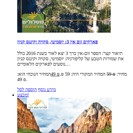
פארקים זום אין 3: יוסמיטי, סקויה וקינגס קניון
תיאור קצר:
הספר זום-אין כרך 3 יצא לאור בשנת 2016 כולל
את שמורות הטבע של קליפורניה: יוסמיטי, סקויה וקינגס קניון
נוסעים לפארקים הלאומיים…
מחיר:
₪
59
המחיר המקורי היה: 59 ₪.
₪
49
המחיר הנוכחי הוא:
49 ₪.
מידע נוסף
הוספה לסל
מבצע!