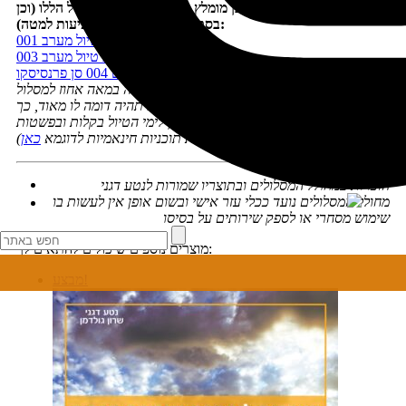
כדי למלא את המסלול בתוכן מומלץ להיעזר בתוכניות הטיול הללו (וכן
בספרים שתמונותיהם מופיעות למטה):
תוכנית טיול מערב 001
תוכנית טיול מערב 003
ערים 004 סן פרנסיסקו
תוכנית הטיול המוצעת לא תהיה בהכרח זהה במאה אחוז למסלול
שבחרתם ב'מחולל-המסלולים', אך היא תהיה דומה לו מאוד, כך
שתוכלו להיעזר בה כדי להכניס תוכן לימי הטיול בקלות ובפשטות
(אפשר לראות תוכניות חינאמיות לדוגמא
כאן
)
הזכויות במחולל המסלולים ובתוצריו שמורות לנטע דגני
מחולל המסלולים נועד ככלי עזר אישי ובשום אופן אין לעשות בו
שימוש מסחרי או לספק שירותים על בסיסו
מוצרים נוספים שיכולים להתאים לך:
מבצע!