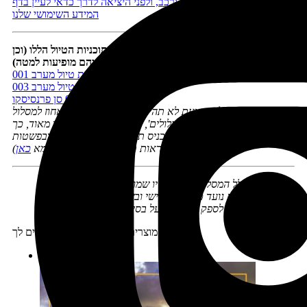
לפני הזמנת טיסות, מלונות ורכב, ולפני היציאה לדרך כדאי לעיין בדף
המידע השימושי שלנו
כדי למלא את המסלול בתוכן מומלץ להיעזר בתוכניות הטיול הללו (וכן
בספרים שתמונותיהם מופיעות למטה):
תוכנית טיול מערב 001
תוכנית טיול מערב 003
ערים 004 סן פרנסיסקו
תוכנית הטיול המוצעת לא תהיה בהכרח זהה במאה אחוז למסלול
שבחרתם ב'מחולל-המסלולים', אך היא תהיה דומה לו מאוד, כך
שתוכלו להיעזר בה כדי להכניס תוכן לימי הטיול בקלות ובפשטות
(אפשר לראות תוכניות חינאמיות לדוגמא
כאן
)
הזכויות במחולל המסלולים ובתוצריו שמורות לנטע דגני
מחולל המסלולים נועד ככלי עזר אישי ובשום אופן אין לעשות בו
שימוש מסחרי או לספק שירותים על בסיסו
מוצרים נוספים שיכולים להתאים לך:
מבצע!