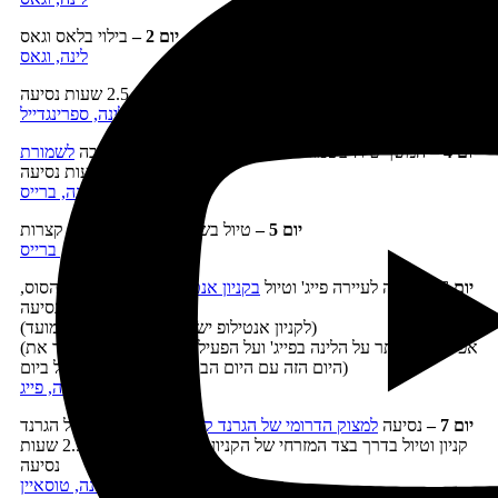
יום 2 –
בילוי בלאס וגאס
לינה, וגאס
יום 3
–
נסיעה
לשמורת זאיון
וטיול בשטחה, 2.5 שעות נסיעה
לינה, ספרינגדייל
יום 4
–
המשך טיול בשמורת זאיון נסיעה בדרך נופית מרהיבה
לשמורת
ברייס
, 2 שעות נסיעה
לינה, ברייס
יום 5
–
טיול בשמורת ברייס, נסיעות קצרות
לינה, ברייס
יום 6
–
נסיעה לעיירה פייג' וטיול
בקניון אנטילופ
ובמסלול פרסת הסוס,
2.5 שעות נסיעה
(לקניון אנטילופ יש להזמין מקום מבעוד מועד)
(אפשר גם לוותר על הלינה בפייג' ועל הפעילויות שסביבתה, ולאחד את
היום הזה עם היום הבא וכך לקצר את הטיול ביום)
לינה, פייג'
יום 7
–
נסיעה
למצוק הדרומי של הגרנד קניון
למצוק הדרומי של הגרנד
קניון וטיול בדרך בצד המזרחי של הקניון (לאורך כביש 64), 2.5 שעות
נסיעה
לינה, טוסאיין