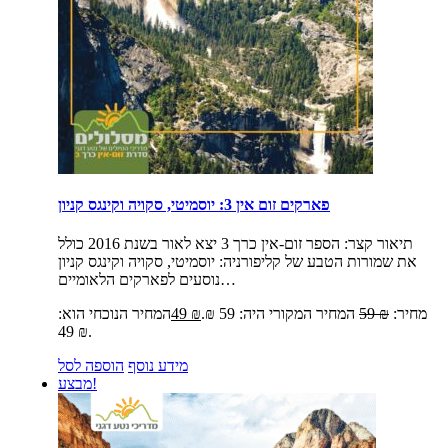
פארקים זום אין 3: יוסמיטי, סקויה וקינגס קניון
תיאור קצר:
הספר זום-אין כרך 3 יצא לאור בשנת 2016 כולל
את שמורות הטבע של קליפורניה: יוסמיטי, סקויה וקינגס קניון
נוסעים לפארקים הלאומיים…
מחיר:
₪
59
המחיר המקורי היה: 59 ₪.
₪
49
המחיר הנוכחי הוא:
49 ₪.
מידע נוסף
הוספה לסל
מבצע!