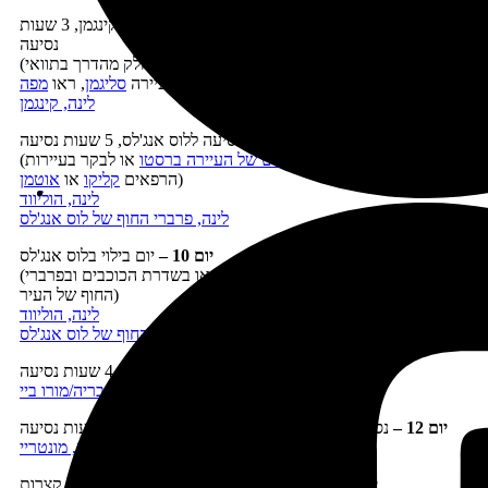
יום 8
–
טיול במצוק הדרומי של הגרנד קניון ונסיעה לקינגמן, 3 שעות
נסיעה
(אפשר לעבור בדרך
בסכר הובר
וכן אפשר לנסוע חלק מהדרך בתוואי
)
ההיסטורי של כביש 66, כדאי גם לעצור בעיירה
סליגמן
, ראו
מפה
לינה, קינגמן
יום 9 –
נסיעה ללוס אנג'לס, 5 שעות נסיעה
(אפשר לעצור בדרך
באאוטלט של העיירה ברסטו
או לבקר בעיירות
)
הרפאים
קליקו
או
אוטמן
לינה, הוליווד
לינה, פרברי החוף של לוס אנג'לס
יום 10 –
יום בילוי בלוס אנג'לס
(ניתן לבקר ביום זה ביוניברסל סטודיוס או בשדרת הכוכבים ובפרברי
החוף של העיר)
לינה, הוליווד
לינה, פרברי החוף של לוס אנג'לס
יום 11 –
נסיעה לדרום כביש 1 וטיול בדרך, 4 שעות נסיעה
לינה, קמבריה/מורו ביי
יום 12 –
נסיעה צפונה
בכביש מספר 1
וטיול לאורכו, 3 שעות נסיעה
לינה, מונטריי
יום 13 –
טיול בעיירה מונטריי ובסביבתה, נסיעות קצרות