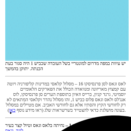
יש עיוות במפה מדרום למונטריי בשל העובדה שכביש 1 היה סגור בעת
הכנתה. יתוקן בהמשך
לאס וגאס לסן פרנסיסקו 16 – מסלול קלאסי במדינות קליפורניה ויוטה
עם קמצוץ מאריזונה ומנוואדה הכולל את הפארקים הלאומיים
יוסמיטי, גרנד קניון, ברייס וזאיון בתוספת הערים סן פרנסיסקו, לוס
אנג'לס ולאס וגאס פלוס כביש 1, זהו מסלול נהדר וקלאסי המתאים לא
רק לחודשי הקיץ והסתיו אלא גם לחודשי האביב.
אם מטיילים במסלול
).
בעונה מושלגת כדאי להצטייד בשרשראות שלג (ראו מידע נוסף
כאן
יום 1 –
נחיתה בלאס וגאס וטיול קצר בעיר
לינה, וגאס