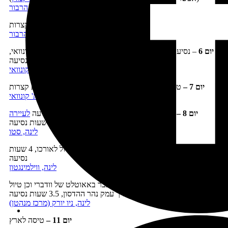
לינה, בר הרבור
יום 5 –
טיול
בשמורת אקדיה
, נסיעות קצרות
לינה, בר הרבור
יום 6
– נסיעה
להרים הלבנים
וטיולים בסביבות העיירה נורת' קונוואי,
4 שעות נסיעה
לינה, נורת' קונוואי
יום 7 –
טיול במזרח ההרים הלבנים ובהר וושינגטון, נסיעות קצרות
לינה, נורת' קונוואי
יום 8 –
נסיעה מערבה בכביש 112 היפהפה וממנו נסיעה
לעיירה
סטו
שבמדינת ורמונט, 3 שעות נסיעה
לינה, סטו
יום 9 –
נסיעה דרומה בכביש 100 היפהפה וטיול לאורכו, 4 שעות
נסיעה
לינה, ווילמינגטון
יום 10 –
נסיעה ל
ניו יורק
ובדרך מעבר באאוטלט של וודברי וכן טיול
לאורך עמק נהר ההדסון, 3.5 שעות נסיעה
לינה, ניו יורק (מרכז מנהטן)
יום 11 –
טיסה לארץ