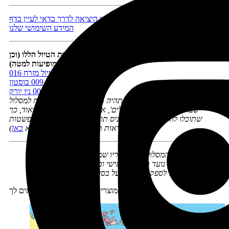
לפני הזמנת טיסות, מלונות ורכב, ולפני היציאה לדרך כדאי לעיין בדף
המידע השימושי שלנו
כדי למלא את המסלול בתוכן מומלץ להיעזר בתוכניות הטיול הללו (וכן
בספרים שתמונותיהם מופיעות למטה):
תוכנית טיול מזרח 016
ערים 009 בוסטון
ערים 007 ניו יורק
תוכנית הטיול המוצעת לא תהיה בהכרח זהה במאה אחוז למסלול
שבחרתם ב'מחולל-המסלולים', אך היא תהיה דומה לו מאוד, כך
שתוכלו להיעזר בה כדי להכניס תוכן לימי הטיול בקלות ובפשטות
(אפשר לראות תוכניות חינאמיות לדוגמא
כאן
)
הזכויות ב'מחולל-המסלולים' ובתוצריו שמורות לנטע דגני
'מחולל-המסלולים' נועד ככלי עזר אישי ובשום אופן אין לעשות בו
שימוש מסחרי או לספק שירותים על בסיסו
מוצרים נוספים שיכולים להתאים לך: