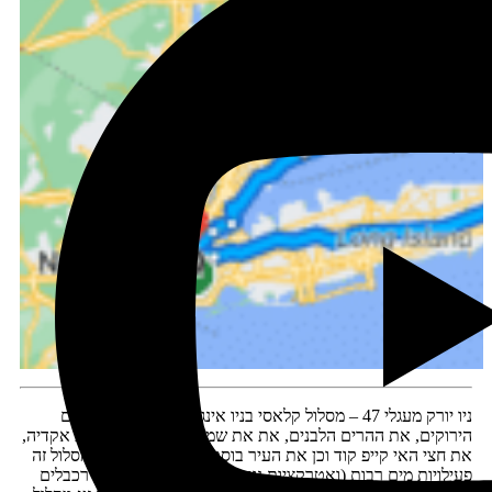
ניו יורק מעגלי 47 – מסלול קלאסי בניו אינגלנד הכולל את ההרים
הירוקים, את ההרים הלבנים, את את שמורת הטבע הלאומית אקדיה,
את חצי האי קייפ קוד וכן את העיר בוסטון. בקיץ יש לאורך מסלול זה
פעילויות מים רבות (ואטרקציות נוספות כגון פארקי חבלים, רכבלים