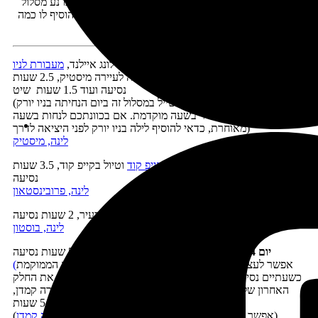
ומגלשות אלפיניות) ואילו בסתיו עוטה חבל הארץ שלאורכו נע מסלול
זה בצבעי שלכת מרהיבים. כדאי להאריך את המסלול ולהוסיף לו כמה
.
ימי טיול
בעיר ניו יורק
יום 1 –
נחיתה
בניו יורק
, נסיעה לקצה לונג איילנד,
מעבורת לניו
לונדון
(בקו אורינט פוינט-ניו לונדון) ונסיעה לעיירה מיסטיק, 2.5 שעות
נסיעה ועוד 1.5 שעות שיט
(זהו יום ארוך יחסית. אפשרי לטייל במסלול זה ביום הנחיתה בניו יורק
רק אם נוחתים בעיר בשעה מוקדמת. אם בכוונתכם לנחות בשעה
מאוחרת, כדאי להוסיף לילה בניו יורק לפני היציאה לדרך)
לינה, מיסטיק
יום 2 –
נסיעה לקצה
חצי האי קייפ קוד
וטיול בקייפ קוד, 3.5 שעות
נסיעה
לינה, פרובינסטאון
יום 3 –
נסיעה לבוסטון וטיול בעיר, 2 שעות נסיעה
לינה, בוסטון
יום 4 –
נסיעה ארוכה לאקדיה, לינה בר הרבור, 5 שעות נסיעה
אפשר לעצור בדרך בנקדות היישוב הקטנה קייפ אליזבת הממוקמת
(
כשעתיים נסיעה מבוסטון, בה יש
מגדלור יפה
. אפשר לנסוע את החלק
האחרון של הנסיעה בדרך הנופית של כביש 1 – דרך העיירה קמדן,
במקרה זה הנסיעה תתארך ל-5.5 שעות)
)
(אפשר לפצל יום זה לשניים וללון את הלילה
בעיירה היפה קמדן