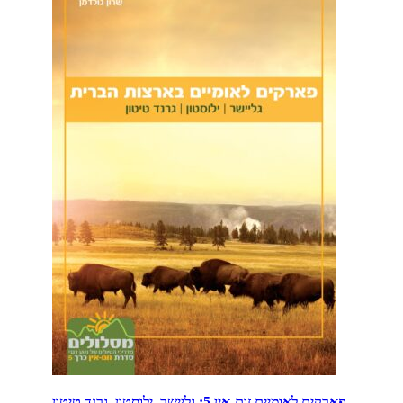
פארקים לאומיים זום-אין 5: גליישר, ילוסטון, גרנד טיטון