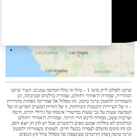
שיקגו לסולט לייק סיטי 1 – טיול זה כולל חמישה עוגנים: העיר שיקגו
הנהדרת, שמורת ת'אודור רוזוולט, שמורת בדלנדס וסביבתה, וכן
השמורות ילוסטון וגרנד טיטון. זהו מסלול אל אמריקה הפחות מתויירת
– זו של העיירות הקטנות והנידחות, זו של הוויית המערב הפרוע וזו של
הנסיעה שעות על גבי שעות במישורי אינסוף של גידולי תירס, חיטה
וערבות עשב, ממזרח לרכס הרי הרוקי. שמורות ת'אודור רוזוולט
ובדלנדס לא כוללות אמנם נופים דרמטיים אבל יש להן חן יוצא דופן,
וכן זהו מקום מושלם לצפייה בבעלי חיים. לעומתן בשמורות ילוסטון
וגרנד טיטון (שהן הדובדבן שבקצפת של מסלול טיול זה) הנופים