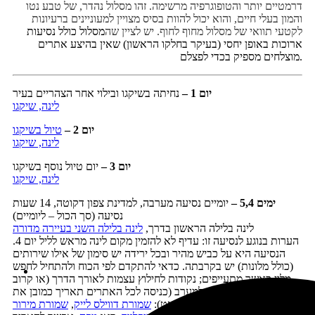
דרמטיים יותר והטופוגרפיה מרשימה. זהו מסלול נהדר, של טבע נטו
והמון בעלי חיים, והוא יכול להוות בסיס מצויין למעוניינים ברעיונות
לקטעי תוואי של מסלול מחוף לחוף. יש לציין שה
מסלול כולל נסיעות
ארוכות באופן יחסי (בעיקר בחלקו הראשון) שאין בהיצע אתרים
מוצלחים מספיק בכדי לפצלם.
יום 1 –
נחיתה בשיקגו ובילוי אחר הצהריים בעיר
לינה, שיקגו
יום 2 –
טיול בשיקגו
לינה, שיקגו
יום 3 –
יום טיול נוסף בשיקגו
לינה, שיקגו
ימים 5,4 –
יומיים נסיעה מערבה, למדינת צפון דקוטה, 14 שעות
נסיעה (סך הכול – ליומיים)
לינה בלילה הראשון בדרך,
לינה בלילה השני בעיירה מדורה
הערות בנוגע לנסיעה זו: עדיף לא להזמין מקום לינה מראש לליל יום 4.
הנסיעה היא על כביש מהיר ובכל ירידה יש סימון של אילו שירותים
(כולל מלונות) יש בקרבתה. כדאי להתקדם לפי הכוח ולהתחיל לחפש
מלון כאשר מתעייפים; נקודות לחילוץ עצמות לאורך הדרך (או קרוב
אליה) מסודרות ממזרח למערב (כניסה לכל האתרים תאריך כמובן את
מסלול הנסיעה במעט):
שמורת דווילס לייק
,
שמורת מירור