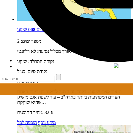
ערים 008 שיקגו
מספר ימים:
2
אורך מסלול נסיעה:
לא רלוונטי
נקודת התחלה:
שיקגו
נקודת סיום:
כנ"ל
לינה:
מלונות
תיאור קצר:
שיקגו - בקובץ זה הצעה לביקור בן יומיים באחת
הערים המפתיעות ביותר בארה"ב – עיר לשפת אגם מישיגן
שהיא שוקקת…
₪
32
מחיר התוכנית:
מידע נוסף
הוספה לסל