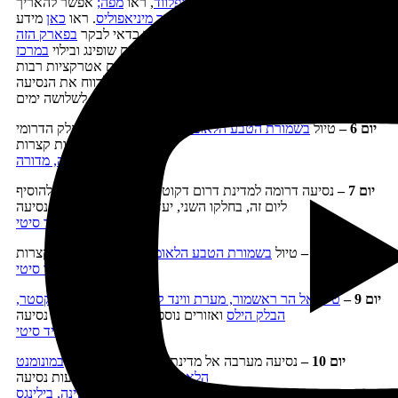
לייק
,
שמורת לייק מריה
,
שמורת מייפלווד
, ראו
מפה;
אפשר להאריך
את הטיול, ולהוסיף לו לילה או שניים
בעיר מיניאפוליס
. ראו
כאן
מידע
מה ניתן לעשות בעיר. אם מבקרים בעיר כדאי לבקר
בפארק הזה
הסמוך לה, וכן אפשר לשלב בביקור בעיר גם שופינג ובילוי
במרכז
הקניות הגדול
הממוקם מדרום לעיר (יש בקניון זה גם אטרקציות רבות
ומתקנים של פארק שעשועים); כדאי לשקול לרווח את הנסיעה
לשלושה ימים
יום 6
–
טיול
בשמורת הטבע הלאומית ת'אודור רוזוולט
(בחלק הדרומי
של השמורה), נסיעות קצרות
לינה, מדורה
יום 7 –
נסיעה דרומה למדינת דרום דקוטה (אם יש זמן אפשר להוסיף
ליום זה, בחלקו השני, יעדים מיום 9), 4 שעות נסיעה
לינה, רפיד סיטי
יום 8 –
טיול
בשמורת הטבע הלאומית בדלנדס
, נסיעות קצרות
לינה, רפיד סיטי
יום 9 –
טיול אל הר ראשמור, מערת ווינד קייב, שמורת המדינה קסטר,
הבלק הילס
ואזורים נוספים באזור, 1-2 שעות נסיעה
לינה, רפיד סיטי
יום 10 –
נסיעה מערבה אל מדינת מונטנה, טיול בדרך
במונומנט
הלאומי דווילס טאוור
, 6 שעות נסיעה
לינה, בילינגס