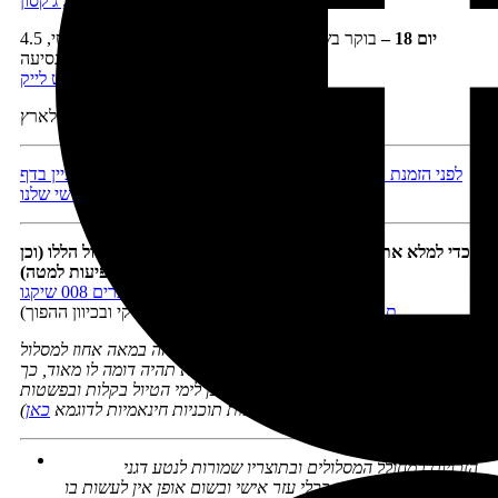
לינה, ג'קסון
יום 18 –
בוקר בשמורת גרנד טיטון ונסיעה לסולט לייק סיטי, 4.5
שעות נסיעה
לינה, סולט לייק
יום 19 –
טיסה לארץ
לפני הזמנת טיסות, מלונות ורכב, ולפני היציאה לדרך כדאי לעיין בדף
המידע השימושי שלנו
כדי למלא את המסלול בתוכן מומלץ להיעזר בתוכניות הטיול הללו (וכן
בספרים שתמונותיהם מופיעות למטה):
ערים 008 שיקגו
תוכנית טיול מערב 020
(רק לילוסטון, חלקי ובכיוון ההפוך)
תוכנית הטיול המוצעת לא תהיה בהכרח זהה במאה אחוז למסלול
שבחרתם ב'מחולל-המסלולים', אך היא תהיה דומה לו מאוד, כך
שתוכלו להיעזר בה כדי להכניס תוכן לימי הטיול בקלות ובפשטות
(אפשר לראות תוכניות חינאמיות לדוגמא
כאן
)
הזכויות במחולל המסלולים ובתוצריו שמורות לנטע דגני
מחולל המסלולים נועד ככלי עזר אישי ובשום אופן אין לעשות בו