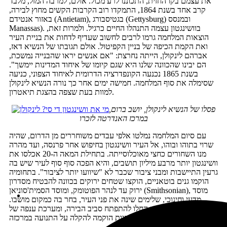
את עצמם בקו החזית, התכוננו לרע מכול. אולם, למרבה המזל, מלבד
קרב אחד בשנת 1864, התמקדו רוב הקרבות הקשים מחוץ לבירה,
באזור אנטידם (Antietam), בגטיסבורג (Gettysburg) ובמנסס
Manassas). בוושינגטון עצמה התנהלו החיים כרגיל. ולמרות זאת,
הוצאות המלחמה גרמו לרבים לחשוב שעדיף לדחות את בניית העיר
ואת הקמת הכיפה של בניין הקפיטול. אולם תגובתו של הנשיא דאז,
אברהם לינקולן, הייתה נחרצת: "אם אנשים יראו שהבנייה נמשכת,
הם יבינו שהכוונה שלנו היא שגם קיומו של איחוד המדינות יימשך".
בשנת 1865 נכנעה הקונפדרציה הדרומית לאיחוד הצפוני, כניעה
שסימלה את סוף המלחמה. חמישה ימים אחר כך נורה הנשיא לינקולן
למוות בעת שצפה בהצגת תיאטרון.
פסלו של הנשיא לינקולן, יושב ברום,
במרכז האנדרטה לזכרו
עם סיום המלחמה נמלטו אלפי עבדים משוחררים מן הדרום, שהיה
שרוי בתוהו ובוהו, אל העיר וושינגטון בחיפוש אחר פרנסה, ועד מהרה
מנו השחורים כחצי מאוכלוסייתה. בתחילת המאה ה-20 אכלסו את
וושינגטון יותר מרבע מיליון תושבים, והיא הפכה סוף סוף לעיר שיש בה
גרעין התיישבות ומבני ציבור שכבר לא "שיוועו יותר לציבור". בתחומיה
הוקמו גנים בוטאניים, הוקצו שטחים ירוקים בכוונה להבטיח מסדרון
ירוק עד לנהר הפוטומק, ומוסד הסמית'סוניאן (Smithsonian), מוסד
מדעי וחינוכי, שלימים שינה את פני העיר, בחר בה כמקום מושבו.
פרברים אמידים החלו להתפתח סביב הבירה, ומערכת ענפה של
רכבות תחתיות הוקמה להקלה על התנועה במרכזה.