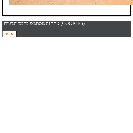
אתר זה משתמש בקבצי ״עוגיות״ (COOKIES)
הבנתי