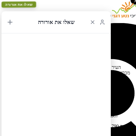
שאלו את אורורה
שאלו את אורורה
מי את וושינגטון די סי?
העיר וושינגטון אינה רק בנייני ממשל אפורים, מבנים עשויים שיש
מבריק ומקום מושבו של השלטון האמריקני. וושינגטון היא הרבה מאוד
מעבר לכך. כדרכם של האמריקנים להפוך כוכבי קולנוע לנשיאים
ולמושלים, וכדרכם לייצר עולמות של פנטזיות וסרטים, ההופכים
נושאים בדיוניים למציאותיים, הם הצליחו להקים לעצמם, על גדות נהר
הפוטומק (Potomac River), עיר בירה מתוכננת, גדושה במוזיאונים,
בגנים מטופחים, באגמים מלאכותיים, באנדרטאות מרשימות ובמרכזי
תרבות מפוארים.
האנדרטה לזכר הנשיא לינקולן
בשנת 1790 הטיל הקונגרס האמריקני על הנשיא ג'ורג' וושינגטון למצוא
מקום לעיר הבירה. עד אז נדד הקונגרס מעיר לעיר וכל הניסיונות