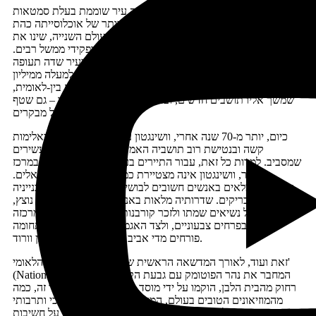
אולם, למרות כל אלו, וושינגטון נותרה עיר שוממת בעלת סמטאות
חשוכות ומוזנחות ושיעורי עוני גבוהים ביותר של אוכלוסייתה כהת
העור. מלחמות העולם, ובעיקר מלחמת העולם השנייה, שינו את
התמונה, שכן בעקבותיהן זרמו לאזור אנשי צבא ופקידי ממשל רבים.
באותה העת הוקם גם מבנה הפנטגון, והוכשר בעיר שדה תעופה
אזרחי. בתום מלחמת העולם השנייה מנתה העיר למעלה ממיליון
תושבים, והיא הפכה למטרופולין מוכר בעל חשיבות בין-לאומית,
שמשך אליו תושבים חדשים, ובפעם הראשונה בתולדותיו – גם שטף
גדול של מבקרים.
כיום, יותר מ-70 שנה אחרי, וושינגטון עדיין נאבקת בעוני, באלימות
קשה ובנטישת רוב תושביה האמידים אל הפרברים העשירים
שמסביב. למרות כל זאת, עבור התיירים בעיר, שטיולם מתמקד במרכז
העיר, וושינגטון אינה מצטיירת כמקום עני, ובוודאי לא אלים.
רחובותיה מלאים באנשים חשובים לבושים חליפות מהודרות ובנייניה
מפוארים ומבריקים. שדרותיה מלאות באנדרטאות עשויות שיש נוצץ,
לזכרם של נשיאים שמתו ולזכר קורבנות מלחמות, הגנים שבמרכזה
מלאים בפרחים צבעוניים, ולצד האגמים המלאכותיים שבתחומה
פורחים מדי אביב עצי הדובדבן בגוני לבן וורוד.
זאת ועוד, לאורך המדשאה הראשית של מרכז העיר, 'המול הלאומי'
(National Mall), המחבר את נהר הפוטומק עם גבעת הקפיטול, לא
רחוק מהבית הלבן, הוקמו על ידי מוסד הסימת'סוניאן, זה ליד זה, כמה
מהמוזיאונים הטובים בעולם, המוסיפים לעיר נדבך חינוכי ותרבותי
חשוב, כיאה לעם שמלמד את תלמידי בית הספר שלו על חשיבות