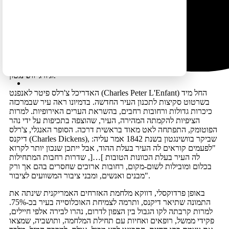
להחליט על מיקומה של הבירה העתידית נכשלו. הדרום לא רצה
שהבירה תמוקם בצפון, מכיוון שחשש משליטתם של הצפוניים
האמידים, ואילו הצפון דרש שהבירה לא תהיה מרוחקת ממנו. הצעתו
של וושינגטון להקים את עיר הבירה על גדות נהר הפוטומק, באמצע
הדרך בין הצפון לדרום, התקבלה בברכה, והמדינות מרילנד ווירג'יניה
הסכימו לתרום משטחן עבור ייסוד העיר, שמאוחר יותר קיבלה את
מעמדה כמחוז עצמאי ואת שמה 'וושינגטון מחוז קולומביה'
(Washington District of Columbia), לזכרם של כריסטופר קולומבוס,
וג'ורג' וושינגטון.
האדריכל צ'רלס פיטר לאנפנט (Charles Peter L'Enfant) החל מיד
בשרטוט סקיצות לתכנון העיר החדשה. בדמיונו ראה עיר שבמרכזה
כיכרות גדולות ורחובות רחבים, בהשראת הערים האירופיות. למרות
הציפיות להקמתה המהירה, העיר, שהוצפה בתכיפות על ידי נהר
הפוטומק, התפתחה לאט מאוד בראשית דרכה. הסופר האנגלי, צ'רלס
דיקנס (Charles Dickens), שביקר בוושינגטון בשנת 1842 אמר עליה:
"לפעמים קוראים לה העיר בעלת ההוד, אבל ייתכן שנכון יותר לקרוא
לה העיר בעלת הכוונות הטובות ]…[, שדרות רחבות המתחילות
בכלום ומובילות לשום-מקום, רחובות ארוכים שחסרים בהם אך ורק
מבנים ואנשים, ומבני ציבור המשוועים לציבור".
באופן פרדוקסלי, דווקא מלחמת האזרחים האמריקנית שינתה את
התמונה שתיאר דיקנס, ותרמה לצמיחת האוכלוסייה בעיר בכ-75%.
למרות קרבתה לקו הגבול בין הצפון לדרום, נהרו לבירה אלפי חיילים,
פקידי ממשל, רופאים ואחיות עם תחילת המלחמה, ותושביה, שמצאו