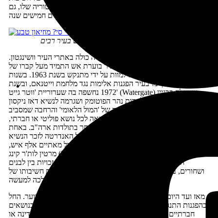
הפיתוח המדעי, שמוביל את חקר החלל ושגאֵה בהיסטוריה שלו, גם
אם זו בת פחות ממאתיים חמישים שנה.
מוזיאון הטבע, אחד מהמוזיאונים
של מוסד הסמית'סוניאן, שכמותם יש בעיר רבים
ההיסטוריה האמריקנית המודרנית שזורה כולה באתרי העיר וושינגטון.
בבית הקברות הלאומי הסמוך לעיר בוערת אש התמיד מעל קברו של
הנשיא ג'ון קנדי, שנורה למוות על ידי מתנקש בשנת 1963. בשנות
השישים התקיימו בעיר הפגנות אלימות נגד מלחמת וייטנאם, ובשנת
1972 נחשפה בה שערוריית 'ווטר גייט' (Watergate) שהחלה בבניין
מגורים יוקרתי על גדות נהר הפוטומק ושגרמה לנשיא דאז ניקסון
להתפטר מתפקידו. המדשאות של 'המול הלאומי' והרחבה שמסביב
לבית הלבן, הפכו עם השנים מרכז מחאה לכל נושא פוליטי או חברתי,
ובתחומן התאספו ההפגנות החשובות ביותר בתולדות ארה"ב. באחת
מהמפורסמות שבהן, עצרת שהתקיימה מול האנדרטה לזכר הנשיא
אברהם לינקולן, נאם בתחילת שנות השישים, מול מאתיים אלף איש,
מרטין לות'ר קינג (Martin Luther King) את נאומו המפורסם 'יש לי
חלום', נאום שנועד לבטא את התקווה לשוויון זכויות בין לבנים
ושחורים, בבירתה של מדינה שאמנם ציינה בחוקתה את חשיבותו של
השוויון, אך התקשתה ליישם אותו הלכה למעשה.
מאז ועד היום ממשיכה וושינגטון לרכז אליה כל קול מחאה בוער. החל
בהפגנות התנגדות או תמיכה למלחמה בעירק, וכלה בהפגנות בנושאים
חברתיים, כגון דרישה לביטוח רפואי הולם לכלל אזרחי המדינה או