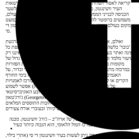
קריאה לאסור הפלות מלאכותיות. קולות אלו, הנשמעים על מדשאות
העיר וושינגטון, מתחת לחלון ביתו של נשיא ארה"ב, סמוך לשער
הכניסה לבנייני הממשל, באחד המקומות המתוקשרים ביותר בעולם,
משמשים ברומטר להלך הרוח השורר בחברה האמריקנית. אין כמעט
מקום בעולם שהוא אקטואלי יותר ומתוקשר יותר מהעיר וושינגטון די
סי.
ואולם, אם התרשמתם עד כה שביקור בוושינגטון מלווה בהרגשת
'כובד' כלשהי, לנוכח החשיבות ההיסטורית והאקטואלית האופפת כל
פינה ואתר בעיר, אזי טעיתם. ביקור בעיר הבירה האמריקנית איננו רק
שיעור מלמד ומעמיק, וושינגטון היא מקום חי ותוסס בעל היצע גדול של
מקומות בילוי ואטרקציות. על המדשאות הירוקות הרבות הפזורות
במרכזה מתאספים מדי יום בני נוער רבים למשחקי פריסבי וכדור, על
האגמים ובריכות המים שבה ניתן להחליק על הקרח בימי החורף
הקרים או לשוט בסירת פדלים בשאר עונות השנה. במרכז לאמנויות
על שם קנדי (הממוקם על גדות נהר הפוטומק) אפשר לשמוע
קונצרטים ולצפות באופרות או בהופעות בלט, וברובע האוניברסיטאי
ג'ורג'טאון (Georgetown) ניתן לשמוע מוזיקת ג'ז בבתי הקפה שעל
גדות נהר הפוטומק, או ליהנות משיטוט ברחובות התוססים המלאים
בחנויות 'שיקיות' ובעוברי אורח צעירים.
האנדרטה לזכר הנשיא הראשון של ארה"ב – ג'ורג' וושינגטון. מבנה
האנדרטה, השוכן במרכז המול הלאומי, הוא הגבוה ביותר בעיר
רוצים לקרוא על מה מה ניתן לעשות בעיר וושינגטון די סי (אתרי בילוי,