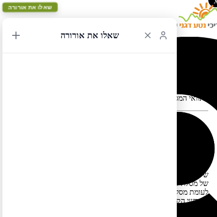
שאלו את אורורה
שאלו את אורורה
סן פרנסיסקו מעגלי 4
תוואי המסלול במפה עלול להתעוות כאשר יש במקום כבישים סגורים
סן פרנסיסקו מעגלי 4 – מסלול יפהפה במרכז מדינת קליפורניה. מסלול
זה כולל טיול מקיף בשלוש שמורות טבע לאומיות בהרי הסיירה נוואדה
– סקויה, קינגס קניון ויוסמיטי וכן משלב טיול לאורך קו החוף היפהפה
של המדינה (כביש 1), בתוספת בילוי עירוני בעיר סן פרנסיסקו. יתרונו
של מסלול זה הוא שאפשר לטייל בו כמעט בכל עונות השנה (זאת
לעומת מסלולים אחרים הכוללים את יוסמיטי שאפשר לטייל בהם רק
בחודשי הקיץ והסתיו – בשל סגירת כביש מעבר טיוגה החוצה את
השמורה ממזרח למערב). אם מטיילים במסלול בעונה מושלגת כדאי