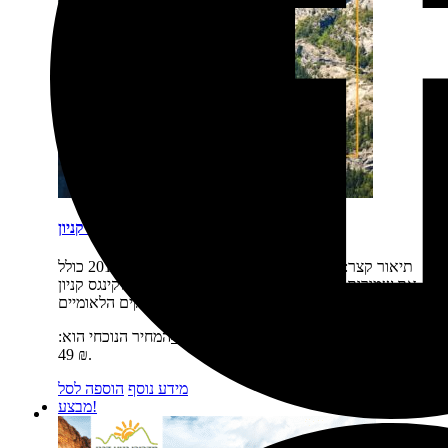
פארקים זום אין 3: יוסמיטי, סקויה וקינגס קניון
תיאור קצר:
הספר זום-אין כרך 3 יצא לאור בשנת 2016 כולל
את שמורות הטבע של קליפורניה: יוסמיטי, סקויה וקינגס קניון
נוסעים לפארקים הלאומיים…
מחיר:
₪
59
המחיר המקורי היה: 59 ₪.
₪
49
המחיר הנוכחי הוא:
49 ₪.
מידע נוסף
הוספה לסל
מבצע!