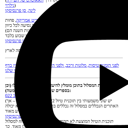
(לחילופין אפשר לנסוע לסן פרנסיסקו דרך
האאוטלט של העיירה
)
גילרוי
לינה, סן פרנסיסקו
יום 13 –
בילוי בפארק השעשועים
סיקס פלגס
או
גריט אמריקה
, פחות
משעה נסיעה לכל כיוון
(הפארקים פתוחים מדי יום בקיץ בלבד, ובשאר עונות השנה הם
סגורים או פתוחים בסופי שבוע בלבד)
לינה, סן פרנסיסקו
יום 14 –
טיסה לארץ
לפני הזמנת טיסות, מלונות ורכב, ולפני היציאה לדרך כדאי לעיין בדף
המידע השימושי שלנו
כדי למלא את המסלול בתוכן מומלץ להיעזר בתוכניות הטיול הללו (וכן
בספרים שתמונותיהם מופיעות למטה):
תוכנית טיול מערב 022
(יש שוני משמעותי בין תוכנית טיול 022 ובין מסלול טיול זה – אך
האתרים הנכללים במסלול זה נכללים בתוכנית הטיול ולכן היא יכולה
לסייע מאוד)
ערים 004 סן פרנסיסקו
תוכנית הטיול המוצעת לא תהיה בהכרח זהה במאה אחוז למסלול
שבחרתם ב'מחולל-המסלולים', אך היא תהיה דומה לו מאוד, כך