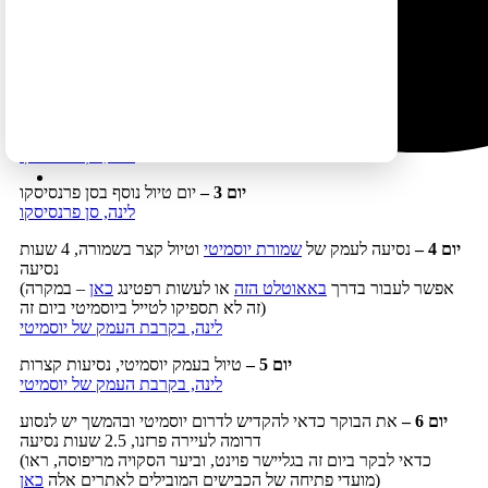
להצטייד בשרשראות שלג (ראו מידע נוסף
כאן
). אפשר גם להפוך את
כיוון המסלול (ואז הנסיעה בכביש 1 תהיה דרומה ולא צפונה).
יום 1 –
נחיתה בסן פרנסיסקו ובילוי אחר הצהריים בעיר
לינה, סן פרנסיסקו
יום 2 –
בילוי
בסן פרנסיסקו
לינה, סן פרנסיסקו
יום 3 –
יום טיול נוסף בסן פרנסיסקו
לינה, סן פרנסיסקו
יום 4 –
נסיעה לעמק של
שמורת יוסמיטי
וטיול קצר בשמורה, 4 שעות
נסיעה
(אפשר לעבור בדרך
באאוטלט הזה
או לעשות רפטינג
כאן
– במקרה
זה לא תספיקו לטייל ביוסמיטי ביום זה)
לינה, בקרבת העמק של יוסמיטי
יום 5 –
טיול בעמק יוסמיטי, נסיעות קצרות
לינה, בקרבת העמק של יוסמיטי
יום 6 –
את הבוקר כדאי להקדיש לדרום יוסמיטי ובהמשך יש לנסוע
דרומה לעיירה פרזנו, 2.5 שעות נסיעה
(כדאי לבקר ביום זה בגליישר פוינט, וביער הסקויה מריפוסה, ראו
)
מועדי פתיחה של הכבישים המובילים לאתרים אלה
כאן