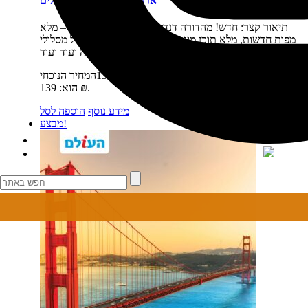
ארה"ב דרום מערב מסלולים
תיאור קצר:
חדש! מהדורה דנדשה, מעודכנת, מורחבת – מלא
מפות חדשות, מלא תוכן מעודכן, מלא לינקים למפות של מסלולי
נסיעה ועוד ועוד.…
מחיר:
₪
169
המחיר המקורי היה: 169 ₪.
₪
139
המחיר הנוכחי
הוא: 139 ₪.
מידע נוסף
הוספה לסל
מבצע!