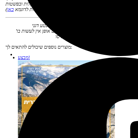
שתוכלו להיעזר בה כדי להכניס תוכן לימי הטיול בקלות ובפשטות
(אפשר לראות תוכניות חינאמיות לדוגמא
כאן
)
הזכויות ב'מחולל-המסלולים' ובתוצריו שמורות לנטע דגני
'מחולל-המסלולים' נועד ככלי עזר אישי ובשום אופן אין לעשות בו
שימוש מסחרי או לספק שירותים על בסיסו
מוצרים נוספים שיכולים להתאים לך:
מבצע!