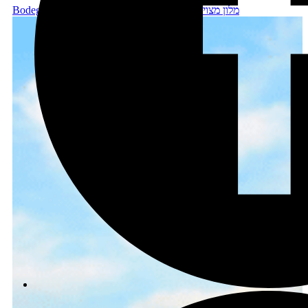
Bodega Bay Inn – מלון מצויין בבודיגה ביי, מדרום לג'נר