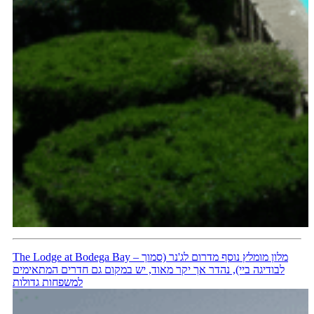
The Lodge at Bodega Bay – מלון מומלץ נוסף מדרום לג'נר (סמוך
לבודיגה ביי), נהדר אך יקר מאוד, יש במקום גם חדרים המתאימים
למשפחות גדולות