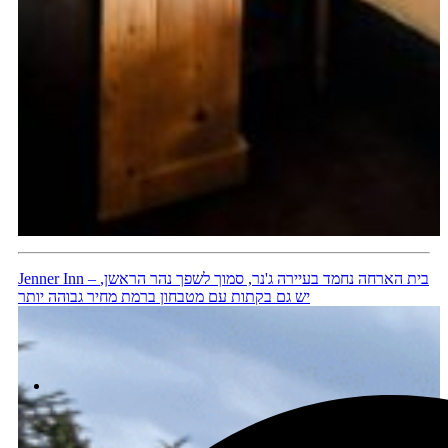
Jenner Inn – בית הארחה נחמד בעיירה ג'נר, סמוך לשפך נהר הראשן,
יש גם בקתות עם מטבחון ברמת מחיר גבוהה יותר