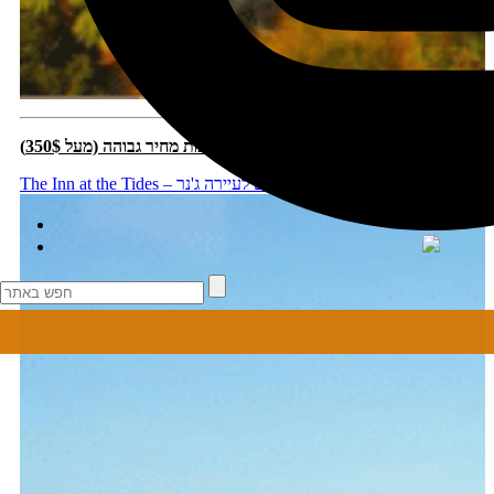
רמת מחיר גבוהה (מעל 350$):
The Inn at the Tides – מלון מצוין, צמוד לקו החוף, מדרום לעיירה ג'נר