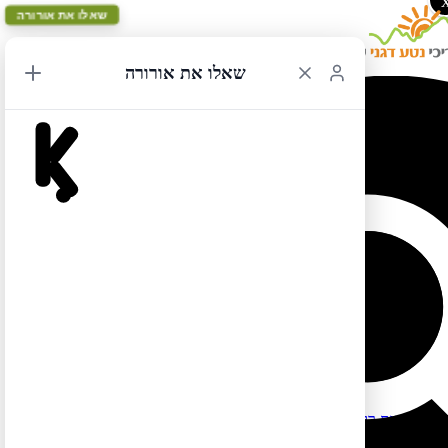
שאלו את אורורה
שאלו את אורורה
מלונות בג'נר
לרשימת כל המלונות המומלצים בארה"ב ובקנדה לחצו כאן
למידע על שכירת בתים ודירות (במקום לינה במלונות) לחצו כאן
מלונות בג'נר – מדינת קליפורניה
ראו מידע על כביש 1 הצפוני כאן
רמת מחיר בינונית (250-350$):
River’s End – בקתות רומנטיות על שפת האוקיינוס, לילדים מעל גיל
12 בלבד, ללא טלווזיה, אינטרנט וסלולר