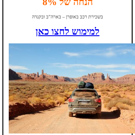
הנחה של 8%
בשכירת רכב באופרן – בארה"ב ובקנדה
למימוש לחצו כאן