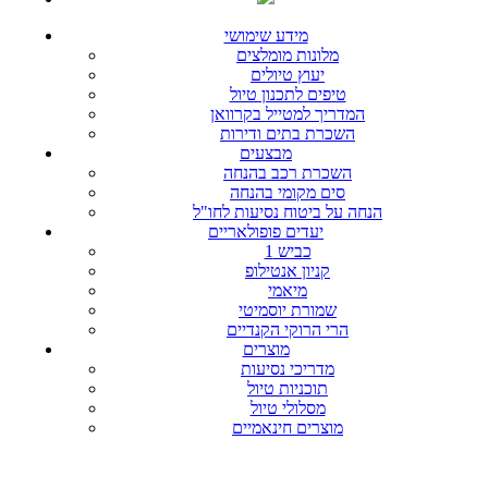
מידע שימושי
מלונות מומלצים
יעוץ טיולים
טיפים לתכנון טיול
המדריך למטייל בקרוואן
השכרת בתים ודירות
מבצעים
השכרת רכב בהנחה
סים מקומי בהנחה
הנחה על ביטוח נסיעות לחו"ל
יעדים פופולאריים
כביש 1
קניון אנטילופ
מיאמי
שמורת יוסמיטי
הרי הרוקי הקנדיים
מוצרים
מדריכי נסיעות
תוכניות טיול
מסלולי טיול
מוצרים חינאמיים