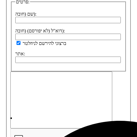
פרטים:
שם (חובה):
דוא"ל (לא יפורסם) (חובה):
ברצוני להירשם לניוזלטר
אתר: