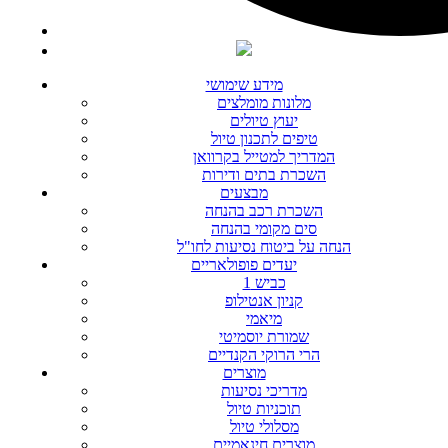
מידע שימושי
מלונות מומלצים
יעוץ טיולים
טיפים לתכנון טיול
המדריך למטייל בקרוואן
השכרת בתים ודירות
מבצעים
השכרת רכב בהנחה
סים מקומי בהנחה
הנחה על ביטוח נסיעות לחו"ל
יעדים פופולאריים
כביש 1
קניון אנטילופ
מיאמי
שמורת יוסמיטי
הרי הרוקי הקנדיים
מוצרים
מדריכי נסיעות
תוכניות טיול
מסלולי טיול
מוצרים חינאמיים