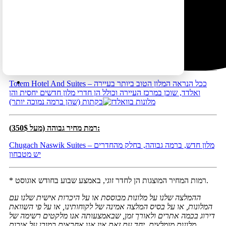
House on the Rock B & B – בית הארחה פשוט השוכן במרכז
העיירה ואלדז
Best Western Valdez Harbor Inn – מלון סביר (למרות הדירוג הנמוך
בבוקינג), שוכן לצד קו המים של העיירה
Totem Hotel And Suites – ככל הנראה המלון הטוב ביותר בעיירה
ואלדד, שוכן במרכז העיירה וכולל הן חדרי מלון חדשים יחסית והן
בקתות (שהן ברמה נמוכה יותר)
רמת מחיר גבוהה (מעל 350$):
Chugach Naswik Suites – מלון חדש, ברמה גבוהה, בחלק מהחדרים
יש מטבחון
* רמות המחיר המוצגות הן לחדר זוגי, באמצע שבוע בחודש אוגוסט.
ההמלצה שלנו על מלונות מבוססת או על היכרות אישית שלנו עם
המלונות, או על בסיס המלצה אמינה של לקוחותינו, או על פי השוואת
דירוג בכמה אתרים ולאורך זמן, שבאמצעותה אנו מלקטים רשימה של
מלונות מומלצים. יחד עם זאת אין אנו אחראים כמובן על איכות