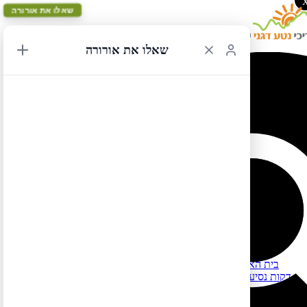
שאלו את אורורה
שאלו את אורורה
מלונות בוואלדז
לרשימת כל המלונות המומלצים בארה"ב ובקנדה לחצו כאן
למידע על שכירת בתים ודירות (במקום לינה במלונות) לחצו כאן
מלונות בוואלדז – דרום אלסקה
רמת מחיר בינונית (250-350$):
Robe Lake Lodge – בית הארחה מקסים בחיק הטבע, שוכן כ-15
דקות נסיעה מהעיירה ואלדז, יש במקום גם יחידות אירוח עם מטבחון,
חלקן מתאימןת למשפחות גדולות