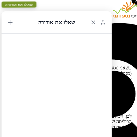
שאלו את אורורה
שאלו את אורורה
הנחה בביטוח בריאות
כשאני נוסעת לחו"ל אני עוברת בין אתרים של כמה חברות ביטוח
(מגדל, הראל, פניקס, כלל, פספורטקארד) ובודקת מה הביטוח הכי זול
שמתאים למאפיינים של המשפחה שלי ולאופי הטיול.
אבל אני לא באמת מבינה מה כתוב באותיות הקטנות (וגם אין לי בדרך
כלל זמן להתעמק) ואני די בטוחה שאם הייתי משקיעה בזה יותר זמן
הייתי יכולה לחסוך הרבה כסף (בעיקר בטיולים אורכים ובעיקר במצב
המשפחתי שלנו בו לחלקינו יש מצב רפואי קודם).
לכן, הסתעיות בסוכן ביטוח שעובד עם כל החברות במטרה לאתר את
הפוליסה שתואמת למאפייני הלקוח היא חשובה ביותר (תפירת
הפוליסה הנכונה לפי מאפייני הלקוח משמעותה לפעמים שללקוח א
באותה משפחה תתאים פוליסה של הפניקס וללקוח ב באותה משפחה