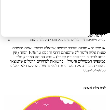
הכי ישתלם לעשות ביטוח של הראל).
זהו צורך שאני מרגישה יותר ויותר לאחרונה – גם בטיולים שלי, וגם
בטיולים של לקוחות שלי – בעיקר לקוחות מבוגרים או עם בעיות
רפואיות משמעותיות שהקורונה פגעה מאוד באופציות הביטוחיות
שלהם.
לכן חיפשתי לאחרונה חברת ביטוח שעושה בדיוק את זה, פלוס
החלטתי לנסות לנצל את העבודה שאנחנו כאן קבוצה גדולה עם כוח
קנייה משמעותי – כדי להציע לכל חברי הקבוצה הנחה.
אז מצאתי – סוכנת נהדרת ששמה אריאלה צרפתי. אתם מוזמנים
לפנות אליה ולומר לה שהגעתם דרכי ותקבלו עד 10% הנחה (אין
הנחה לביטוח דרך פספורט קארד) – גובה ההנחה המדויק תלוי
במאפייני המטיילים והטיול – בהשוואה למחירים הרגילים שתמצאו
באתרי החברות. אל תעשו ביטוח לפני שתשוו. התקשרו לאריאלה:
052-454-9738
לטיול בקליק לחצו כאן