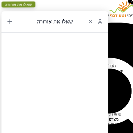
שאלו את אורורה
שאלו את אורורה
המלצות בנוגע לטיסות לארה"ב ולקנדה
חברות התעופה הבאות טסות ישירות מישראל לארה"ב/קנדה –
יוניטד, דלתא, אמריקן אירליינס, אייר קנדה ואל-על. הרמה של רובן
דומה. לדעתי השירות פחות טוב בטיסות לניו יורק ויותר טוב בקווים
היותר ארוכים (למשל ישיר לסן פרנסיסקו) או הפחות פופלאריים
(למשל לאחרונה ובקרוב – טיסות ישירות לוושינגטון די סי, לשיקגו
וכדומה). אפשר גם לטוס לארה"ב דרך אירופה, עם קונקשיין
בפרנקפורט, אמסטרדם, פריז, איסטנבול ועוד. גם הרמה של רוב
החברות האירופאיות הגדולות (לופתנזה, סוויס, אייר פרנס וכדומה) די
דומה בדרך כלל (מהנסיון שלי בחלק מהחברות הטיסות דרך אירופה
פחות נוחות מבחינת איכות המטוסים מהטיסות הישירות לארה"ב).
מצרפת כאן רשימה של המלצות בנוגע לטיסות לארה"ב ולקנדה –
יתרונות וחסרונות ודברים שכדאי לדעת בנוגע לבחירת חברת תעופה
ולו"ז של טיסה, וכן עוד כמה טיפים נוספים: