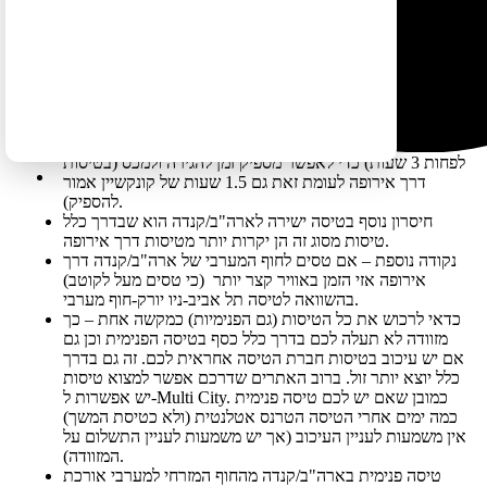
היתרון בטיסה ישירה לארה"ב/קנדה הוא שאפשר לטוס בטיסת
לילה. זהו יתרון גדול שכן טיסת לילה (אם ישנים בה, ובעיקר אם
מטיילים עם ילדים), היא בדרך כלל קלה יותר. טיסות לאירופה
שממשיכות לארה"ב הן בדרך כלל טיסות בוקר וטיסות יום. זהו
יתרון משמעותי ביותר לדעתי.
החיסרון בטיסה ישירה לארה"ב/קנדה הוא שאם יש צורך
בטיסת המשך – הקונקשין חייב חייב חייב להיות ארוך (לדעתי
לפחות 3 שעות) כדי לאפשר מספיק זמן להגירה ולמכס (בטיסות
דרך אירופה לעומת זאת גם 1.5 שעות של קונקשיין אמור
להספיק).
חיסרון נוסף בטיסה ישירה לארה"ב/קנדה הוא שבדרך כלל
טיסות מסוג זה הן יקרות יותר מטיסות דרך אירופה.
נקודה נוספת – אם טסים לחוף המערבי של ארה"ב/קנדה דרך
אירופה אזי הזמן באוויר קצר יותר (כי טסים מעל לקוטב)
בהשוואה לטיסה תל אביב-ניו יורק-חוף מערבי.
כדאי לרכוש את כל הטיסות (גם הפנימיות) כמקשה אחת – כך
מזוודה לא תעלה לכם בדרך כלל כסף בטיסה הפנימית וכן גם
אם יש עיכוב בטיסות חברת הטיסה אחראית לכם. זה גם בדרך
כלל יוצא יותר זול. ברוב האתרים שדרכם אפשר למצוא טיסות
יש אפשרות ל-Multi City. כמובן שאם יש לכם טיסה פנימית
כמה ימים אחרי הטיסה הטרנס אטלנטית (ולא כטיסת המשך)
אין משמעות לעניין העיכוב (אך יש משמעות לעניין התשלום על
המזוודה).
טיסה פנימית בארה"ב/קנדה מהחוף המזרחי למערבי אורכת