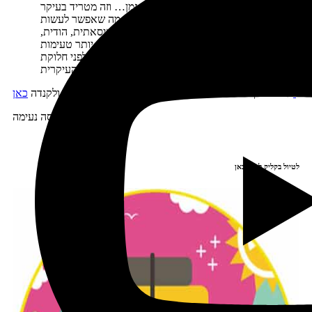
עד שמקבלים אוכל – עובר המון זמן… וזה מטריד בעיקר
בטיסות לילה בהן רוצים כבר ללכת לישון. מה שאפשר לעשות
זה להזמין מנה מיוחדת – למשל מנה צמחונית, איסאתית, הודית,
כשרה וכדומה (לעתים קרובות מנות אלה גם יותר טעימות
מהמנות הרגילות) – שאותה מקבלים בדרך כלל לפני חלוקת
האוכל העיקרית
כאן.
אפשר לקרוא על עוד על המלצות בנוגע לטיסות לארה"ב ולקנדה
טיסה נעימה
לטיול בקליק לחצו כאן