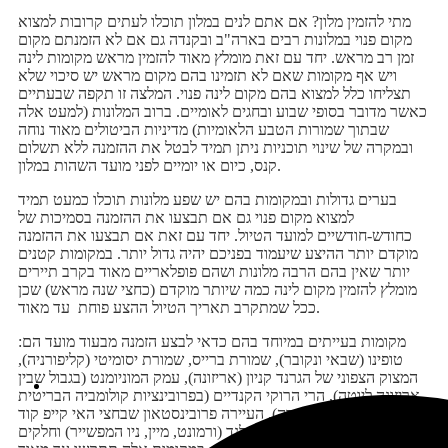
מתי להזמין מלון? אם אתם לנים במלון תוכלו לעתים קרובות למצוא
מקום פנוי במלונות רבים בארה"ב ובקנדה גם אם לא הזמנתם מקום
זמן רב מראש. יחד עם זאת מומלץ מאוד להזמין מראש מקומות לינה
ויש אף מקומות שאם לא תזמינו בהם מקום מראש יש סיכוי שלא
תצליחו כלל למצוא בהם מקום לינה פנוי. המלצה זו תקפה שבעתיים
כאשר מדובר בסופי שבוע ובחגים לאומיים. ברוב המלונות (למעט אלה
שבתוך שמורות הטבע הלאומיות) מדיניות הביטולים מאוד נוחה
ובמקרה של שינוי תוכניות ניתן תמיד לבטל את ההזמנה ללא תשלום
קנס, כיום או יומיים לפני מועד השהות במלון.
בערים גדולות ובמקומות בהם יש שפע מלונות תוכלו כמעט תמיד
למצוא מקום פנוי גם אם תבצעו את ההזמנה בסמיכות של
כחודש-חודשיים למועד הטיול. יחד עם זאת אם תבצעו את ההזמנה
מוקדם יותר ההיצע שיעמוד בפניכם יהיה גדול יותר. במקומות קטנים
יותר שאין בהם הרבה מלונות ושהם פופלאריים מאוד בקרב תיירים
מומלץ להזמין מקום לינה כמה שיותר מוקדם (כחצי שנה מראש) שכן
ככל שמתקרב תאריך הטיול ההצע פוחת עד מאוד.
מקומות בעייתים במיוחד בהם כדאי לבצע הזמנה מבעוד מועד הם:
טופינו (שבאי ונקובר), שמורת ברייס, שמורת יסומיטי (קליפורניה),
המצוק הצפוני של הגרנד קניון (אריזונה), עמק המוניומנט (בגבול שבין
אריזונה ליוטה), הרי הרוקי הקנדיים (בפרובינציות קולומביה הבריטית
ואלברטה שבקנדה), העיירה פרובינסטאון שבחצי האי קייפ קוד
(מסצ'וסטס) וכן אזור ניו אינגלנד (ורמונט, מיין, ניו המפשייר) וחלקים