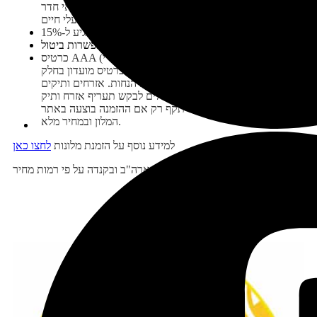
להכניס אליו כלבים. גם אוהבי כלבים יעדיפו קרוב לוודאי חדר
שאין בו ריחות של בעלי חיים.
למחירי מלונות נוסף מס שיכול להגיע ל-15%.
בכל מקרה כדאי להזמין חדרים רק עם אפשרות ביטול.
כרטיס AAA (ניתן לעשות בממס"י) מקנה 10% הנחנה במרבית
מלונות ארה"ב וקנדה. אפשר גם לעשות כרטיס מועדון בחלק
מהרשתות (ללא עלות) שגם הוא מקנה הנחות. אזרחים ותיקים
יכולים לבקש תעריף אזרח ותיק (Senior Rate) וכך לזכות
בהנחה – כל האמור לעיל תקף רק אם ההזמנה בוצעה באתר
המלון ובמחיר מלא.
למידע נוסף על הזמנת מלונות
לחצו כאן
ראו
כאן
רשימת מלונות מומלצים בארה"ב ובקנדה על פי רמות מחיר
לטיול בקליק לחצו כאן