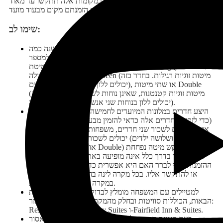
ממדינת ניו יורק בעונת השלכת. במקומות אלה תתקשו עד מאוד
למצוא מקום פנוי במידה ולא הזמנתם מקום מבעוד מועד.
שימו לב:
כשמזמינים חדר במלון בארה"ב, בדרך כלל לא משנה כמה
אנשים ילונו בחדר. המחיר הוא לחדר, ללא התייחסות למספר
האנשים. חדרי המלונות כוללים לרוב מיטת King (מיטה זוגית
גדולה), או שתי מיטות Queen (מיטות זוגיות רגילות. בחדר כזה
יכולים ללון בנוחות ארבעה אנשים), או שתי מיטות Double
(מיטות זוגיות קטנטנות, שאינן נוחות לשני אנשים. בחדר כזה
יכולים ללון בנוחות שני אנשים, ובדוחק – ארבעה).
היצע חדרים במלונות המיועדים לחמישה או שישה איש מוגבל
(כדי לזכות בחדרים אלה כדאי להזמין מבעוד מועד). על כן, אם
אינכם רוצים לשכור שני חדרים, משפחות של חמישה איש (זוג
הורים ושלושה ילדים) יכולים לשכור חדר ובו שתי מיטות
Queen (או שתי מיטות Double) ולבקש מיטה נפחחת
(rollaway bed) – אפשרות זו בדרך כלל אינה מופיעה באתר
ההזמנות וכדי לברר האם היא אפשרית כדאי לשלוח מייל למלון
או להתקשר אליו. בכל מקרה לינה בחדר אחד ולא בשניים
במקרה זה תוזיל מאוד עלויות.
למטיילים עם המשפחה מומלץ לבדוק את רשתות המלונות
הבאות, הכוללות סוויטות ובחלק מהמקרים אף מטבחון מאובזר:
Residence Inn ,Embassy Suites ו-Fairfield Inn & Suites.
בעת הזמנת חדר במלון כדאי לבקש בפירוש חדר שאסור