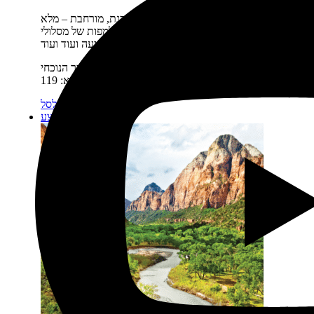
תיאור קצר:
חדש! מהדורה דנדשה, מעודכנת, מורחבת – מלא
מפות חדשות, מלא תוכן מעודכן, מלא לינקים למפות של מסלולי
נסיעה ועוד ועוד…
מחיר:
₪
159
המחיר המקורי היה: 159 ₪.
₪
119
המחיר הנוכחי
הוא: 119 ₪.
מידע נוסף
הוספה לסל
מבצע!