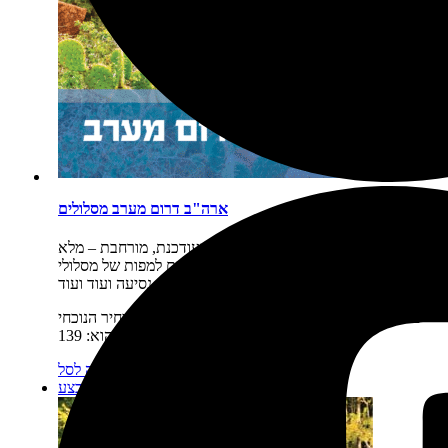
ארה"ב דרום מערב מסלולים
תיאור קצר:
חדש! מהדורה דנדשה, מעודכנת, מורחבת – מלא
מפות חדשות, מלא תוכן מעודכן, מלא לינקים למפות של מסלולי
נסיעה ועוד ועוד.…
מחיר:
₪
169
המחיר המקורי היה: 169 ₪.
₪
139
המחיר הנוכחי
הוא: 139 ₪.
מידע נוסף
הוספה לסל
מבצע!