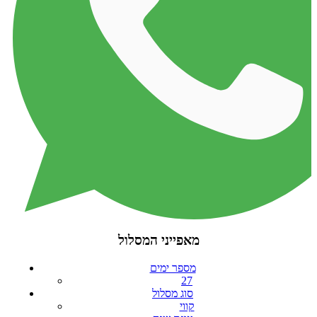
מאפייני המסלול
מספר ימים
27
סוג מסלול
קווי