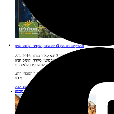
פארקים זום אין 3: יוסמיטי, סקויה וקינגס קניון
תיאור קצר:
הספר זום-אין כרך 3 יצא לאור בשנת 2016 כולל
את שמורות הטבע של קליפורניה: יוסמיטי, סקויה וקינגס קניון
נוסעים לפארקים הלאומיים…
מחיר:
₪
59
המחיר המקורי היה: 59 ₪.
₪
49
המחיר הנוכחי הוא:
49 ₪.
מידע נוסף
הוספה לסל
מבצע!