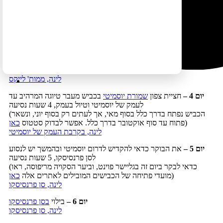
לינה, פרברי החוף של לוס אנג'לס
יום 2 –
נסיעה
ללאס וגאס
וטיול בעיר, 4 שעות נסיעה
(אפשר לעצור בדרך
באאוטלט של העיירה ברסטו
או לבקר
בעיירת
)
הרפאים קליקו
לינה, וגאס
יום 3 –
נסיעה מערבה לעיירה ממות' לייקס, 5 שעות נסיעה
(אפשר לעזוב את וגאס בשעת בוקר מאוחרת ביום זה)
לינה, ממות' לייקס
יום 4 –
חציית צפון
שמורת יוסמיטי
בכביש מעבר טיוגה המרהיב עד
לעמק של יוסמיטי וטיול בעמק, 4 שעות נסיעה
(הכביש נפתח בדרך כלל בסוף מאי, אך לעתים רק בסוף יוני, ונשאר
)
פתוח עד סוף אוקטובר בדרך כלל. אפשר לבדוק סטטוס
כאן
לינה, בקרבת העמק של יוסמיטי
יום 5 –
את הבוקר כדאי להקדיש לדרום יוסמיטי ובהמשך יש לנסוע
לסן פרנסיסקו, 5 שעות נסיעה
(כדאי לבקר ביום זה בגליישר פוינט, וביער הסקויה מריפוסה, ראו
)
מועדי פתיחה של הכבישים המובילים לאתרים אלה
כאן
לינה, סן פרנסיסקו
יום 6 –
בילוי
בסן פרנסיסקו
לינה, סן פרנסיסקו