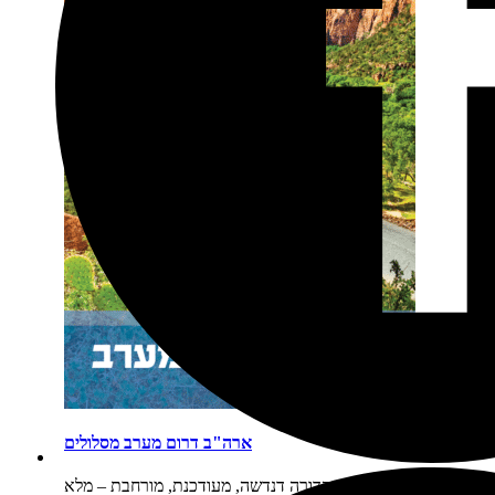
ארה"ב דרום מערב מסלולים
תיאור קצר:
חדש! מהדורה דנדשה, מעודכנת, מורחבת – מלא