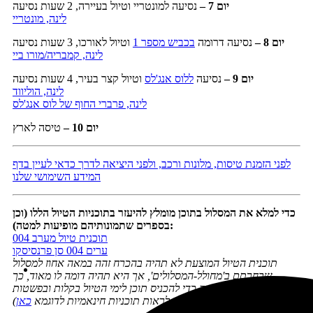
יום 7 –
נסיעה למונטריי וטיול בעיירה, 2 שעות נסיעה
לינה, מונטריי
יום 8 –
נסיעה דרומה
בכביש מספר 1
וטיול לאורכו, 3 שעות נסיעה
לינה, קמבריה/מורו ביי
יום 9 –
נסיעה
ללוס אנג'לס
וטיול קצר בעיר, 4 שעות נסיעה
לינה, הוליווד
לינה, פרברי החוף של לוס אנג'לס
יום 10 –
טיסה לארץ
לפני הזמנת טיסות, מלונות ורכב, ולפני היציאה לדרך כדאי לעיין בדף
המידע השימושי שלנו
כדי למלא את המסלול בתוכן מומלץ להיעזר בתוכניות הטיול הללו (וכן
בספרים שתמונותיהם מופיעות למטה):
תוכנית טיול מערב 004
ערים 004 סן פרנסיסקו
תוכנית הטיול המוצעת לא תהיה בהכרח זהה במאה אחוז למסלול
שבחרתם ב'מחולל-המסלולים', אך היא תהיה דומה לו מאוד, כך
שתוכלו להיעזר בה כדי להכניס תוכן לימי הטיול בקלות ובפשטות
(אפשר לראות תוכניות חינאמיות לדוגמא
כאן
)