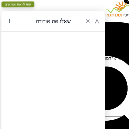
שאלו את אורורה
שאלו את אורורה
לוס אנג'לס מעגלי 2
תוואי המסלול במפה עלול להתעוות כאשר יש במקום כבישים סגורים
לוס אנג'לס מעגלי 2 – מסלול קלאסי במדינת קליפורניה (עם קמצוץ
ממדינת נוואדה) הכולל את שמורת יוסמיטי, את קו החוף הנהדר של
קליפורניה (כביש 1) וכן את הערים לאס וגאס, סן פרנסיסקו ולוס
אנג'לס. מסלול זה כולל חציית הרי הסיירה נוואדה בכביש מעבר טיוגה
הפתוח רק מעט חודשים בשנה (ראו מידע נוסף ביום 4).
יום 1
–
נחיתה
בלוס אנג'לס
וטיול בפרברי החוף של העיר