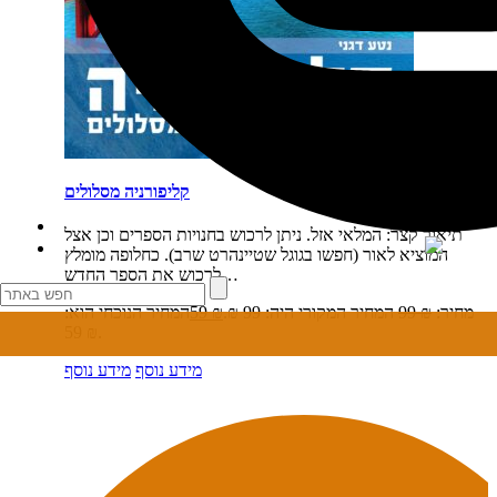
קליפורניה מסלולים
תיאור קצר:
המלאי אזל. ניתן לרכוש בחנויות הספרים וכן אצל
המוציא לאור (חפשו בגוגל שטיינהרט שרב). כחלופה מומלץ
לרכוש את הספר החדש…
מחיר:
₪
99
המחיר המקורי היה: 99 ₪.
₪
59
המחיר הנוכחי הוא:
59 ₪.
מידע נוסף
מידע נוסף