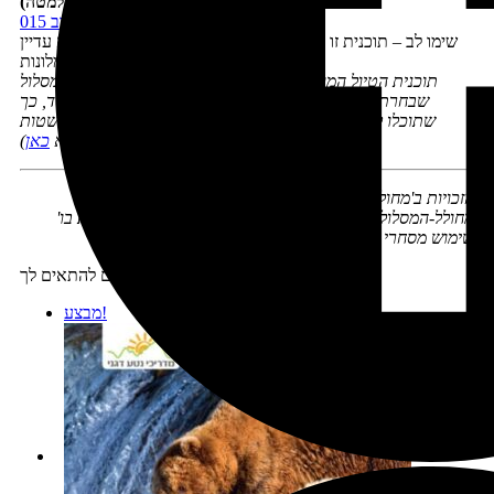
בספר שתמונותו מופיעה למטה):
תוכנית טיול מערב 015
שימו לב – תוכנית זו מתארת טיול הכולל לינה בקרוואן אך היא עדיין
יכולה להיות שימושית גם ללנים במלונות
תוכנית הטיול המוצעת לא תהיה בהכרח זהה במאה אחוז למסלול
שבחרתם ב'מחולל-המסלולים', אך היא תהיה דומה לו מאוד, כך
שתוכלו להיעזר בה כדי להכניס תוכן לימי הטיול בקלות ובפשטות
(אפשר לראות תוכניות חינאמיות לדוגמא
כאן
)
הזכויות ב'מחולל-המסלולים' ובתוצריו שמורות לנטע דגני
'מחולל-המסלולים' נועד ככלי עזר אישי ובשום אופן אין לעשות בו
שימוש מסחרי או לספק שירותים על בסיסו
מוצרים נוספים שיכולים להתאים לך:
מבצע!