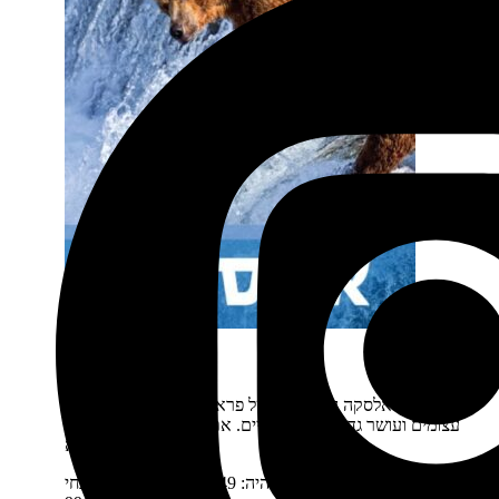
אלסקה מסלולים
תיאור קצר:
אלסקה היא מקום של פראיות אין סופית, מרחבים
עצומים ועושר גדול של בעלי חיים. את המראות שבהם תצפו
באלסקה לא…
מחיר:
₪
149
המחיר המקורי היה: 149 ₪.
₪
99
המחיר הנוכחי