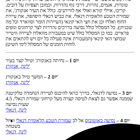
טונדות, אגמים, נהרות, דרכי נוף נהדרות, וכמובן תצפיות על דובים,
קריבו, איילי קורא ואולי אף לווייתנים. כולל את העיר אנקורג', את
שמורת הטבע הלאומית דנאלי, את כביש דנאלי היפהפה, את עיירת
החוף ואלדז וכן את חצי האי קינאי (העיירות הומר וסווארד וכל מה
שבניהן). כל המסלול כולל נסיעה בדרכים נהדרות לצד קרחונים ונופים
פראיים. כמו כן המסלול כולל שיט במעבורת מוואלדז לעיירה וויטייר
שבחצי האי קינאי (המעבורת אינה פעילה כל יום ויש להתאים את
לוחות הזמנים של המסלול לימי השיט).
יום 1 –
נחיתה באנקורג' וטיול קצר בעיר
לינה, אנקורג'
המשך טיול באנקורג'
יום 2 –
לינה, אנקורג'
יום 3 –
נסיעה לדנאלי, בדרך כדאי להיכנס לעיירה הנחמדה טלקיטנה
שממנה אפשר גם לצאת לטיסה קצרה מעל קרחוני שמורת דנאלי, 4.5
שעות נסיעה
לינה, דנאלי
יום 4 –
נסיעה באוטובוס
אל לב
שמורת הטבע הלאומית דנאלי
וטיול
בשטחה
לינה, דנאלי