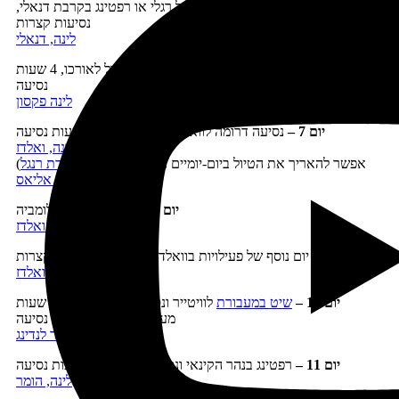
יום 5 –
הדגמת מזחלות כלבים, טיול רגלי או רפטינג בקרבת דנאלי,
נסיעות קצרות
לינה, דנאלי
יום 6 –
נסיעה מזרחה בכביש דנאלי הנהדר וטיול לאורכו, 4 שעות
נסיעה
לינה פקסון
יום 7 –
נסיעה דרומה לוואלדז וטיול בדרך, 3.5 שעות נסיעה
לינה, ואלדז
(אפשר להאריך את הטיול ביום-יומיים ולהוסיף ביקור
בשמורת רנגל
)
סיינט אליאס
יום 8 –
שיט
לקרחון הקולומביה
לינה, ואלדז
יום 9 –
יום נוסף של פעילויות בוואלדז ובסביבתה, נסיעות קצרות
לינה, וואלדז
יום 10 –
שיט במעבורת
לוויטייר ונסיעה לקופר לנדינג, 6 שעות
מעבורת ועוד 1.5 שעות נסיעה
לינה, קופר לנדינג
יום 11 –
רפטינג בנהר הקינאי ונסיעה להומר, 2.5 שעות נסיעה
לינה, הומר