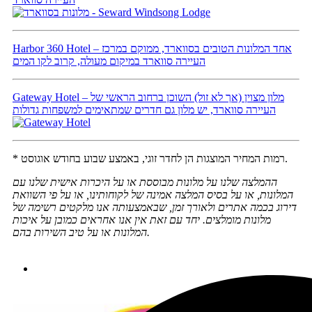
Harbor 360 Hotel – אחד המלונות הטובים בסווארד, ממוקם במרכז
העיירה סווארד במיקום מעולה, קרוב לקו המים
Gateway Hotel – מלון מצוין (אך לא זול) השוכן ברחוב הראשי של
העיירה סווארד, יש מלון גם חדרים שמתאימים למשפחות גדולות
* רמות המחיר המוצגות הן לחדר זוגי, באמצע שבוע בחודש אוגוסט.
ההמלצה שלנו על מלונות מבוססת או על היכרות אישית שלנו עם
המלונות, או על בסיס המלצה אמינה של לקוחותינו, או על פי השוואת
דירוג בכמה אתרים ולאורך זמן, שבאמצעותה אנו מלקטים רשימה של
מלונות מומלצים. יחד עם זאת אין אנו אחראים כמובן על איכות
.
המלונות או על טיב השירות בהם
לטיול בקליק לחצו כאן