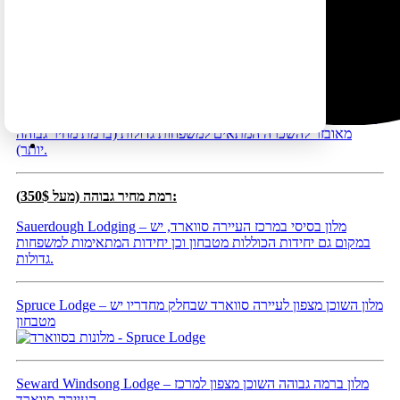
):
רמת מחיר בינונית (250-350$
Safari Lodge – מלון קטן (מעט מיושן) עם חדרים מרווחים, בנוי על
כלונסאות שבסיסן במים, סמוך למעגן הסירות ולאזור שממנו יוצאים
הסיורים אל שמורת קינאי פיורדס (מיקום יוצא מן הכלל). המלון
משמש בעיקר דייגים שמגיעים לאזור כדי לצאת למסעדות דיג, אבל לא
רק (שימו לב, החניה ליד המלון מוגבלת), יש במקום גם בית עם מטבח
מאובזר להשכרה המתאים למשפחות גדולות (ברמת מחיר גבוהה
יותר).
):
רמת מחיר גבוהה (מעל 350$
Sauerdough Lodging – מלון בסיסי במרכז העיירה סווארד, יש
במקום גם יחידות הכוללות מטבחון וכן יחידות המתאימות למשפחות
גדולות.
Spruce Lodge – מלון השוכן מצפון לעיירה סווארד שבחלק מחדריו יש
מטבחון
Seward Windsong Lodge – מלון ברמה גבוהה השוכן מצפון למרכז
העיירה סווארד