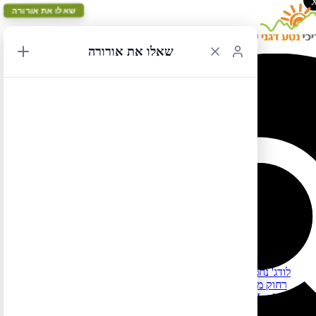
שאלו את אורורה
שאלו את אורורה
מלונות בסווארד
לרשימת כל המלונות המומלצים בארה"ב ובקנדה לחצו כאן
למידע על שכירת בתים ודירות (במקום לינה במלונות) לחצו כאן
מלונות בסווארד – חצי האי קינאי, אלסקה
רמת מחיר נמוכה (עד 250$):
Exit Glacier Lodge – לודג' נחמד השוכן מצפון לעיירה סווארד (לא
רחוק מקרחון אקזיט) בחלק מהחדרים יש מטבחון (חדרים אלה הם
ברמת מחיר גבוהה יותר)