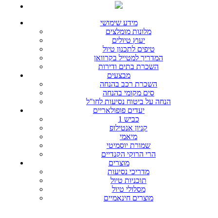
מידע שימושי
מלונות מומלצים
יעוץ טיולים
טיפים לתכנון טיול
המדריך למטייל בקרוואן
השכרת בתים ודירות
מבצעים
השכרת רכב בהנחה
סים מקומי בהנחה
הנחה על ביטוח נסיעות לחו"ל
יעדים פופולאריים
כביש 1
קניון אנטילופ
מיאמי
שמורת יוסמיטי
הרי הרוקי הקנדיים
מוצרים
מדריכי נסיעות
תוכניות טיול
מסלולי טיול
מוצרים חינאמיים