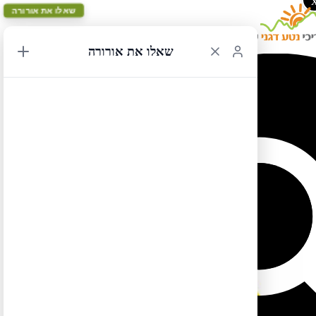
שאלו את אורורה
שאלו את אורורה
ארה"ב/קנדה מערב – כתום הארכה – איידהו
הארכת המסלול הכתום – טיול בהרים של מרכז איידהו:
https://goo.gl/maps/NW7tWG6Vax6sjWai8
לטיול בקליק לחצו כאן