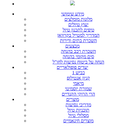
מידע שימושי
מלונות מומלצים
יעוץ טיולים
טיפים לתכנון טיול
המדריך למטייל בקרוואן
השכרת בתים ודירות
מבצעים
השכרת רכב בהנחה
סים מקומי בהנחה
הנחה על ביטוח נסיעות לחו"ל
יעדים פופולאריים
כביש 1
קניון אנטילופ
מיאמי
שמורת יוסמיטי
הרי הרוקי הקנדיים
מוצרים
מדריכי נסיעות
תוכניות טיול
מסלולי טיול
מוצרים חינאמיים