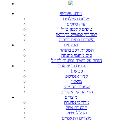
מידע שימושי
מלונות מומלצים
יעוץ טיולים
טיפים לתכנון טיול
המדריך למטייל בקרוואן
השכרת בתים ודירות
מבצעים
השכרת רכב בהנחה
סים מקומי בהנחה
הנחה על ביטוח נסיעות לחו"ל
יעדים פופולאריים
כביש 1
קניון אנטילופ
מיאמי
שמורת יוסמיטי
הרי הרוקי הקנדיים
מוצרים
מדריכי נסיעות
תוכניות טיול
מסלולי טיול
מוצרים חינאמיים