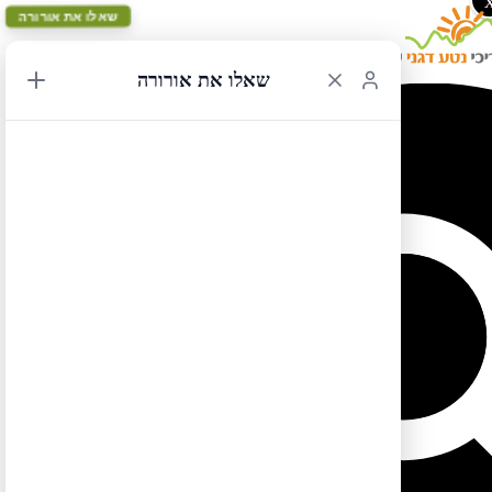
שאלו את אורורה
שאלו את אורורה
ספר ארה"ב צפון מזרח – מפת המסלול הכתום יום 5