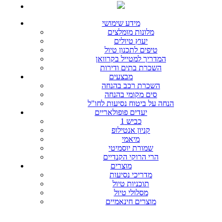
מידע שימושי
מלונות מומלצים
יעוץ טיולים
טיפים לתכנון טיול
המדריך למטייל בקרוואן
השכרת בתים ודירות
מבצעים
השכרת רכב בהנחה
סים מקומי בהנחה
הנחה על ביטוח נסיעות לחו"ל
יעדים פופולאריים
כביש 1
קניון אנטילופ
מיאמי
שמורת יוסמיטי
הרי הרוקי הקנדיים
מוצרים
מדריכי נסיעות
תוכניות טיול
מסלולי טיול
מוצרים חינאמיים