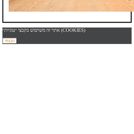
אתר זה משתמש בקבצי ״עוגיות״ (COOKIES)
הבנתי