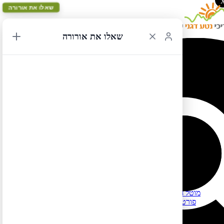
שאלו את אורורה
שאלו את אורורה
מלונות בקייפ סאן בלה והסביבה
לרשימת כל המלונות המומלצים בארה"ב ובקנדה לחצו כאן
למידע על שכירת בתים ודירות (במקום לינה במלונות) לחצו כאן
מלונות בקייפ סאן בלה והסביבה – מדינת פלורידה
רמת מחיר נמוכה (עד 250$):
MainStay Suites – מוטל חסר חן, אך סביר ופרקטי, שוכן בעיירה
פורט סיינט ג'ו (20 דקות נסיעה מקייפ סאן בלה), חלק מהחדרים
כוללים מטבחון וחלק מתאימים למשפחות גדולות