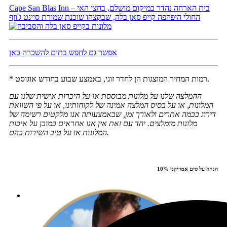
Cape San Blas Inn – בית הארחה נהדר במיקום מושלם, בחצי האי
החולי היפהפה קייפ סאן בלה, שבקצהו שוכנת שמורת סיינט ג'וזף
אפשר גם לחפש בתים להשכרה כאן
* רמות המחיר המוצגות הן לחדר זוגי, באמצע שבוע בחודש אוגוסט.
ההמלצה שלנו על מלונות מבוססת או על היכרות אישית שלנו עם
המלונות, או על בסיס המלצה אמינה של לקוחותינו, או על פי השוואת
דירוג בכמה אתרים ולאורך זמן, שבאמצעותה אנו מלקטים רשימה של
מלונות מומלצים. יחד עם זאת אין אנו אחראים כמובן על איכות
המלונות או על טיב השירות בהם.
10% הנחה על סים אמריקני