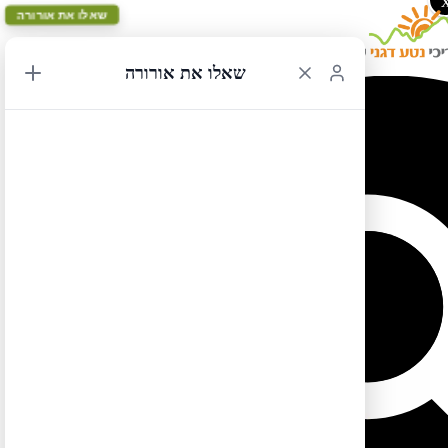
שאלו את אורורה
שאלו את אורורה
מסלולי טיול סביב העיר ניו יורק
טיול בהרי הקטסקיל
https://goo.gl/maps/rSZTwDH8LvD1jTHw9
לטיול בקליק לחצו כאן