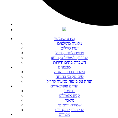
מידע שימושי
מלונות מומלצים
יעוץ טיולים
טיפים לתכנון טיול
המדריך למטייל בקרוואן
השכרת בתים ודירות
מבצעים
השכרת רכב בהנחה
סים מקומי בהנחה
הנחה על ביטוח נסיעות לחו"ל
יעדים פופולאריים
כביש 1
קניון אנטילופ
מיאמי
שמורת יוסמיטי
הרי הרוקי הקנדיים
מוצרים