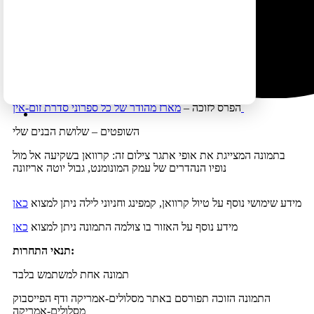
תמונות של קרוואנים מול הנוף הנהדר של ארה"ב וקנדה
את התמונות יש להעלות
כתגובה לפוסט שבקבוצת הפייסבוק
מסלולים-אמריקה
שלחו תמונותיכם בתגובות לפוסט עד יום רביעי 27.2.2019 (פרסום
תוצאות עד יום ששי 1.3.2019)
מארז מהודר של כל ספרוני סדרת זום-אין
הפרס לזוכה –
השופטים – שלושת הבנים שלי
בתמונה המצייגת את אופי אתגר צילום זה: קרוואן בשקיעה אל מול
נופיו הנהדרים של עמק המונומנט, גבול יוטה אריזונה
מידע שימושי נוסף על טיול קרוואן, קמפינג וחניוני לילה ניתן למצוא
כאן
מידע נוסף על האזור בו צולמה התמונה ניתן למצוא
כאן
תנאי התחרות:
תמונה אחת למשתמש בלבד
התמונה הזוכה תפורסם באתר מסלולים-אמריקה ודף הפייסבוק
מסלולים-אמריקה