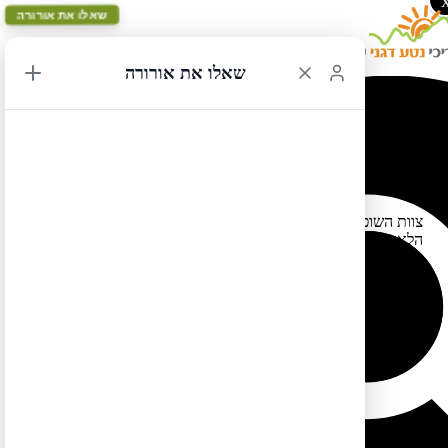
שאלו את אורורה
שאלו את אורורה
תחרות צילום – אתגר 2
צוות השופטים שלנו בחר בתמונו של ניר דגן שצולמה ב-שמורת הטבע
הלאומית גרנד טיטון כתמונה הזוכה בקטגוריית
"תמונות של קרוואנים
מול הנוף הנהדר של ארה"ב וקנדה"
. ניר זוכה במתנה –
מארז מהודר
של ספרי סדרת זום אין
. תודה לכל מי שהשתתף ושלח תמונות
מקסימות. הבחירה הייתה לא פשוטה (:
את הגדרות התחרות אפשר לראות בתחתית עמוד זה. ניתן לצפות
בתמונות שהוגשו
בדף הפייסבוק
תמונתו של ניר דגן:
הגדרות התחרות: