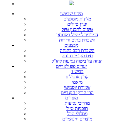
מידע שימושי
מלונות מומלצים
יעוץ טיולים
טיפים לתכנון טיול
המדריך למטייל בקרוואן
השכרת בתים ודירות
מבצעים
השכרת רכב בהנחה
סים מקומי בהנחה
הנחה על ביטוח נסיעות לחו"ל
יעדים פופולאריים
כביש 1
קניון אנטילופ
מיאמי
שמורת יוסמיטי
הרי הרוקי הקנדיים
מוצרים
מדריכי נסיעות
תוכניות טיול
מסלולי טיול
מוצרים חינאמיים