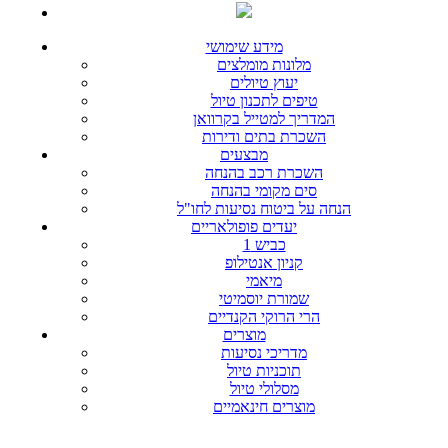
מידע שימושי
מלונות מומלצים
יעוץ טיולים
טיפים לתכנון טיול
המדריך למטייל בקרוואן
השכרת בתים ודירות
מבצעים
השכרת רכב בהנחה
סים מקומי בהנחה
הנחה על ביטוח נסיעות לחו"ל
יעדים פופולאריים
כביש 1
קניון אנטילופ
מיאמי
שמורת יוסמיטי
הרי הרוקי הקנדיים
מוצרים
מדריכי נסיעות
תוכניות טיול
מסלולי טיול
מוצרים חינאמיים