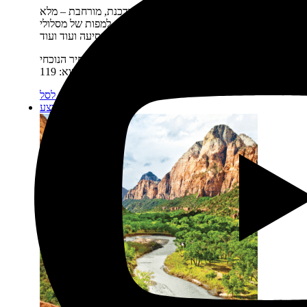
תיאור קצר:
חדש! מהדורה דנדשה, מעודכנת, מורחבת – מלא
מפות חדשות, מלא תוכן מעודכן, מלא לינקים למפות של מסלולי
נסיעה ועוד ועוד…
מחיר:
₪
159
המחיר המקורי היה: 159 ₪.
₪
119
המחיר הנוכחי
הוא: 119 ₪.
מידע נוסף
הוספה לסל
מבצע!