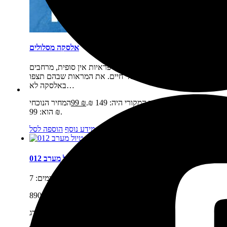
אלסקה מסלולים
תיאור קצר:
אלסקה היא מקום של פראיות אין סופית, מרחבים
עצומים ועושר גדול של בעלי חיים. את המראות שבהם תצפו
באלסקה לא…
מחיר:
₪
149
המחיר המקורי היה: 149 ₪.
₪
99
המחיר הנוכחי
הוא: 99 ₪.
מידע נוסף
הוספה לסל
תוכנית טיול מערב 012
מספר ימים:
7
אורך מסלול נסיעה:
890
אנקורג'
נקודת התחלה: