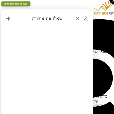
שאלו את אורורה
שאלו את אורורה
אנקורג' מעגלי 1
תוואי המסלול במפה עלול להתעוות כאשר יש במקום כבישים סגורים
אנקורג' מעגלי 1 – מסלול באלסקה שהוא הקומפקטי והקצר ביותר
שאפשר לצאת אליו במדינה זו, שלמרות אורכו עדיין חושף בפני
המטייל את פנינייה הקלאסיים. המסלול מיועד לכל מי שמצד אחד אין
לו הרבה זמן ומצד שני רוצה לחוות את המקומות הנגישים היפים
ביותר. המסלול כולל נופים משכרים – פסגות נישאות, קרחונים, שדות
קרח, פיורדים, טונדות, אגמים, נהרות, דרכי נוף נהדרות, וכמובן
תצפיות על דובים, קריבו, איילי קורא ואולי אף לווייתנים. כולל את
העיר אנקורג', את עיירת החוף ואלדז, את כביש דנאלי היפהפה ואת