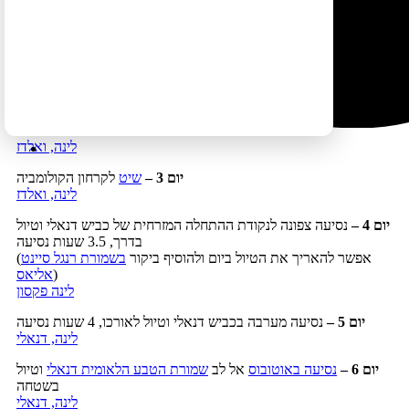
שמורת הטבע הלאומית דנאלי והכל תוך כדי נסיעה בדרכים נהדרות
לצד קרחונים ונופים פראיים.
יום 1 –
נחיתה באנקורג' וטיול קצר בעיר
לינה, אנקורג'
יום 2 –
נסיעה לוואלדז וטיול בדרך באזור
קרחון מטנוסקה
, 5.5 שעות
נסיעה
לינה, ואלדז
יום 3 –
שיט
לקרחון הקולומביה
לינה, ואלדז
יום 4
–
נסיעה צפונה לנקודת ההתחלה המזרחית של כביש דנאלי וטיול
בדרך, 3.5 שעות נסיעה
(אפשר להאריך את הטיול ביום ולהוסיף ביקור
בשמורת רנגל סיינט
)
אליאס
לינה פקסון
יום 5 –
נסיעה מערבה בכביש דנאלי וטיול לאורכו, 4 שעות נסיעה
לינה, דנאלי
יום 6 –
נסיעה באוטובוס
אל לב
שמורת הטבע הלאומית דנאלי
וטיול
בשטחה
לינה, דנאלי