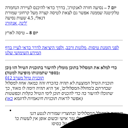
יום 7 –
נסיעה חזרה לאנקורג', בדרך כדאי להיכנס לעיירה הנחמדה
טלקיטנה שממנה אפשר גם לצאת לטיסה קצרה מעל קרחוני שמורת
דנאלי, 4.5 שעות נסיעה
לינה, אנקורג'
יום 8
–
טיסה לארץ
לפני הזמנת טיסות, מלונות ורכב, ולפני היציאה לדרך כדאי לעיין בדף
המידע השימושי שלנו
כדי למלא את המסלול בתוכן מומלץ להיעזר בתוכנית הטיול הזו (וכן
בספר שתמונותו מופיעה למטה):
תוכנית טיול מערב 012
תוכנית הטיול המוצעת לא תהיה בהכרח זהה במאה אחוז למסלול
שבחרתם ב'מחולל-המסלולים', אך היא תהיה דומה לו מאוד, כך
שתוכלו להיעזר בה כדי להכניס תוכן לימי הטיול בקלות ובפשטות
(אפשר לראות תוכניות חינאמיות לדוגמא
כאן
)
הזכויות ב'מחולל-המסלולים' ובתוצריו שמורות לנטע דגני
'מחולל-המסלולים' נועד ככלי עזר אישי ובשום אופן אין לעשות בו
שימוש מסחרי או לספק שירותים על בסיסו