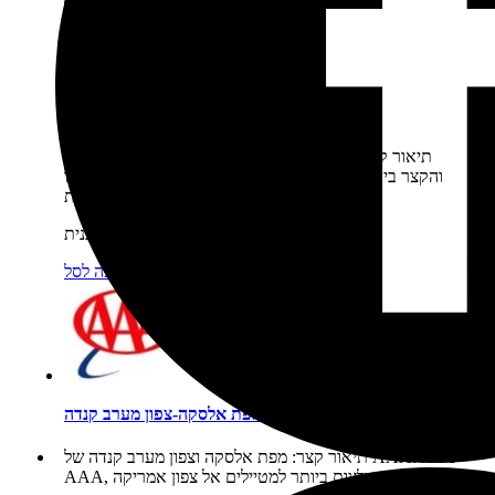
נקודת סיום:
כנ"ל
לינה:
מלונות
עונת השנה:
אמצע יוני-תחילת ספטמבר
ספר מלווה:
אלסקה מסלולים
תיאור קצר:
תוכנית טיול מערב 012 - המסלול הקומפקטי
והקצר ביותר שאפשר לצאת אליו באלסקה שלמרות אורכו
עדיין חושף בפני המטייל את…
₪
37
מחיר התוכנית:
מידע נוסף
הוספה לסל
מפת אלסקה-צפון מערב קנדה
תיאור קצר:
מפת אלסקה וצפון מערב קנדה של AAA. מפות
AAA, המפות המומלצות ביותר למטיילים אל צפון אמריקה.