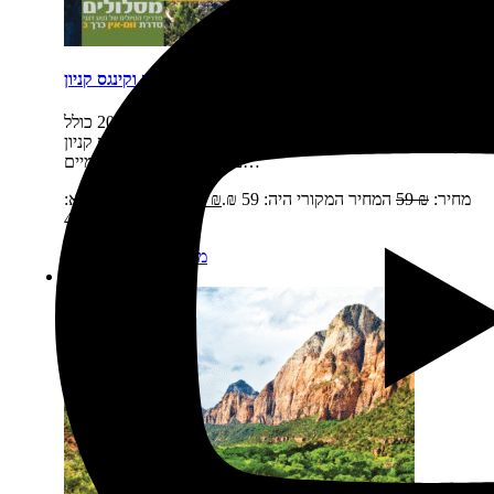
פארקים זום אין 3: יוסמיטי, סקויה וקינגס קניון
תיאור קצר:
הספר זום-אין כרך 3 יצא לאור בשנת 2016 כולל
את שמורות הטבע של קליפורניה: יוסמיטי, סקויה וקינגס קניון
נוסעים לפארקים הלאומיים…
מחיר:
₪
59
המחיר המקורי היה: 59 ₪.
₪
49
המחיר הנוכחי הוא:
49 ₪.
מידע נוסף
הוספה לסל
מבצע!