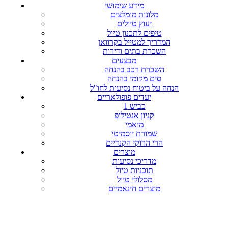
מידע שימושי
מלונות מומלצים
יעוץ טיולים
טיפים לתכנון טיול
המדריך למטייל בקרוואן
השכרת בתים ודירות
מבצעים
השכרת רכב בהנחה
סים מקומי בהנחה
הנחה על ביטוח נסיעות לחו"ל
יעדים פופולאריים
כביש 1
קניון אנטילופ
מיאמי
שמורת יוסמיטי
הרי הרוקי הקנדיים
מוצרים
מדריכי נסיעות
תוכניות טיול
מסלולי טיול
מוצרים חינאמיים