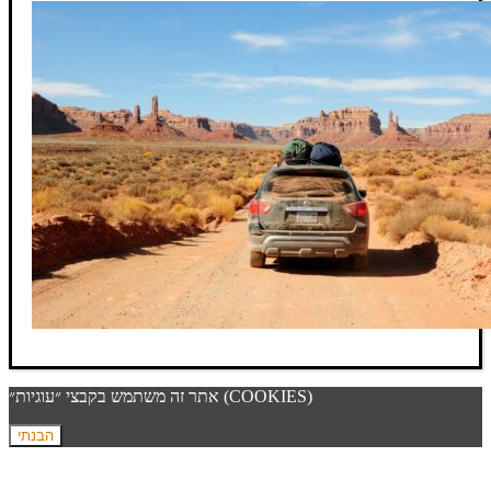
אתר זה משתמש בקבצי ״עוגיות״ (COOKIES)
הבנתי