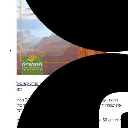
פארקים לאומיים זום-אין 1: ברייס, זאיון, גרנד קניון, קפיטול
ריף
תיאור קצר:
הספר זום-אין כרך 1 יצא לאור בשנת 2016 כולל
את שמורות הטבע של יוטה וצפון אריזונה: ברייס, זאיון, קפיטול
ריף, גרנד…
מחיר:
₪
59
המחיר המקורי היה: 59 ₪.
₪
39
המחיר הנוכחי הוא:
39 ₪.