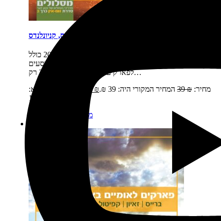
פארקים לאומיים זום-אין 2: ארצ'ס, קניונלנדס
תיאור קצר:
הספר זום-אין כרך 2 יצא לאור בשנת 2016 כולל
את שמורות הטבע של יוטה: ארצ'ס, קניונלנדס נוסעים
לפארקים הלאומיים של ארה"ב? רק…
מחיר:
₪
39
המחיר המקורי היה: 39 ₪.
₪
19
המחיר הנוכחי הוא:
19 ₪.
מידע נוסף
הוספה לסל
מבצע!