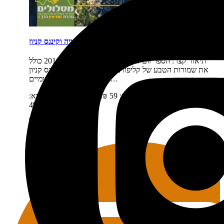
פארקים זום אין 3: יוסמיטי, סקויה וקינגס קניון
תיאור קצר:
הספר זום-אין כרך 3 יצא לאור בשנת 2016 כולל
את שמורות הטבע של קליפורניה: יוסמיטי, סקויה וקינגס קניון
נוסעים לפארקים הלאומיים…
מחיר:
₪
59
המחיר המקורי היה: 59 ₪.
₪
49
המחיר הנוכחי הוא:
49 ₪.
מידע נוסף
הוספה לסל