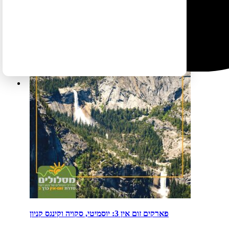
פארקים זום אין 3: יוסמיטי, סקויה וקינגס קניון