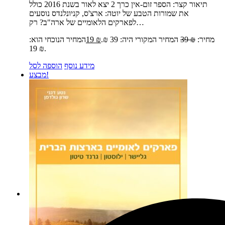
תיאור קצר:
הספר זום-אין כרך 2 יצא לאור בשנת 2016 כולל
את שמורות הטבע של יוטה: ארצ'ס, קניונלנדס נוסעים
לפארקים הלאומיים של ארה"ב? רק…
מחיר:
₪
39
המחיר המקורי היה: 39 ₪.
₪
19
המחיר הנוכחי הוא:
19 ₪.
מידע נוסף
הוספה לסל
מבצע!