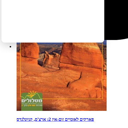
פארקים לאומיים זום-אין 2: ארצ'ס, קניונלנדס