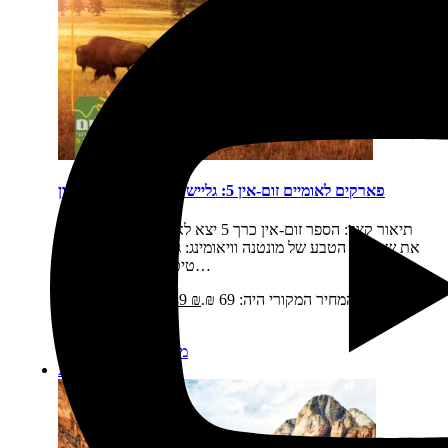
פארקים לאומיים זום-אין 5: גליישר, ילוסטון, גרנד טיטון
תיאור קצר:
הספר זום-אין כרך 5 יצא לאור בשנת 2016 כולל
את שמורות הטבע של מונטנה וויאומינג: גליישר, ילוסטון, גרנד
טיטון נוסעים לפארקים…
מחיר:
₪
69
המחיר המקורי היה: 69 ₪.
₪
49
המחיר הנוכחי הוא:
49 ₪.
מידע נוסף
הוספה לסל
מבצע!