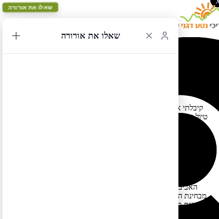
שאלו את אורורה
שאלו את אורורה
עומסים בשמורות ו-10 טיפים להימנע מהם
15/05/2019 10:33
קיבלתי אתמול בערב והיום בבוקר הרבה פנויות מלקוחות שמתכננים
טיול בקיץ הקרוב בשמורות הטבע הלאומיות של מערב ארה"ב ונחרדו
מהכתבה ששודרה בכאן 11 בנוגע לעומס בשמורות. אז ככה… דבר
ראשון – הכתבה בעיני די שטחית כי מעבר לכך שהיא התייחסה
למקום הכי מתוייר (הקניון של זאיון) באחת השמורות הכי מתויירות
(זאיון) אין בה התייחסות לתאריך בו הכתב נכנס לשמורה (ליום
הספציפי השפעה על מידת העומס – חופשות, חגים, היום בשבוע).
נאמר בכתבה שהיא לא צולמה ביום עמוס במיוחד אבל אני בטוחה
שזה נכון (הניחוש שלי היא שהיא צולמה בחופשת הפסחא/חופשת
האביב). מעבר לכך מה שרואים בכתבה היה תמיד (ואין בו חידוש)
מבחינת החויה של הכניסה לשמורה (תור בכניסה) וההמתנה לאוטבוס
(גם תור). מסלול אינג'לס לנדינג (שהוא אולי המסלול הכי מפורסם
בארה"ב) עליו מדברים בכתבה היה מאז ומעולם עמוס. גם אין כאן