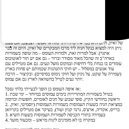
שום חידוש… מעבר לכך שהעומס אינו נחלת חלקן של השמורות
הלאומיות של ארה"ב בלבד – הוא תופעה כלל עולמית וספציפית בצפון
אמריקה – המצב בשמורות הרוקיס הקנדיים למשל הרבה הרבה יותר
גרוע.
הדבר היחיד שאי אפשר להתעלם ממנו זה שכמות המטיילים בשמורות
כן עולה מדי שנה באופן שמקשה על ההתמודדות עם שטף המטיילים
(אם פעם תדירות קווי האוטובוס הייתה פעם ב-20 דקות בקיץ בקניון
של זאיון, היום היא כבר 4 דקות ויותר מזה אי אפשר לצמצם. אם פעם
ניתן היה למצוא בנקל חניה ליד מרכז המבקרים של זאיון, היום זה כבר
אתגר). אבל למרות זאת, ולמרות העומס – מה שיפה בשמורות
בארה"ב זה שהכל מאוד מסודר וברור – גם אם יש תור לאוטובוס
עומדים בו בנחת בלי דחיפות ובמקום מוצל ונעים. גם אם מטיילים עם
עוד אנשים במסלול – יש חוקי התנהגות שכמותם יש פחות בארץ
(שמירה על שקט, על נקיון ועל חוקי נימוס בסיסיים). ובקיצור – הרבה
יותר נעים לטייל בהשוואה לארץ גם אם עמוס.
אז איפה העומס כן הופך לבעייתי בלתי נסבל:
1. בטיול בשמורות המתויירות בימים עמוסים במיוחד – ימי שבת
וראשון בחודשי הקיץ, סופי שבוע של חגים לאומיים, חופשות וכדומה
2. במציאת חניה בשעות העמוסות בשמורות העמוסות (יוסמיטי, זאיון,
ברייס, אקדיה, ארצ'ס, גרנד קניון ועוד), בעיקר אם מטיילים בקרוואן
3. בעמידה בתורי הכניסה לשמורות העמוסות בשעות השיא
4. במקרה בו לא מזמינים לינות מראש – ומבעוד מועד