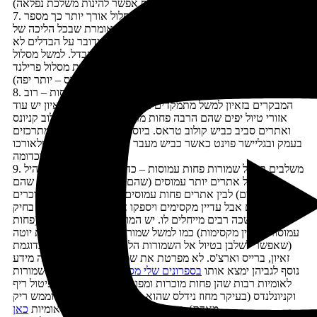
(פלוס כבונוס אפשר להינות משלכת נפלאה)
7. יוצאים למסלול ארוכים ברגל – כככל המסלול אורך יותר כך מספר
המטיילים שמטיילים בו מועט יותר. אני תמיד אומרת שבכל הליכה של
ק"מ משאירים 90% מהאנשים מאחור. לפעמים מדובר על הבדלים לא
גדולים באורך המסלול שיכולים לעשות את כל ההבדל. למשל מסלול
נוואחו-קווינס גרדן בברייס שהוא עמוס מאוד לעומת מסלול פרילנד
שהוא כמעט ריק מאדם (וגם כבונוס – יותר יפה)
8. מבקרים באזורים הפחות מתויירים של השמורות העמוסות – רוב
המבקרים בזאיון למשל מתמקדים בקניון של זאיון אבל לזאיון יש עוד
אזורי טיול יפים שהם הרבה פחות מתוירים כמו למשל קולוב קניונס
ואתרים סביב כביש קולוב טראס. ביוסמיטי רוב המטיילים מתרכזים
בעמק ובגליישר פוינט כאשר כביש מעבר טיוגה ואתרי הטיול שלאורכו
הרבה פחות עמוסים וכדומה
9. משלבים בטיול שמורות פחות עמוסות – כדי שבכל זאת יהיה תמהיל
נכון של אתרים יותר עמוסים (שהם חובה מבחינת הנופים שהם
מציעים) לבין אתרים פחות עמוסים, שהם אמנם פחות מוכרים
ואייקונים אבל עדיין מקסימים ויספקו את החוייה של השקט בחיק
הטבע שכה רבים מייחלים לו. יש המון שמורות מהסוג הזה (פחות
עמוסות ועדיין מקסימות) כמו למשל שמורות המדינה של שמורת יוטה
(שאפשר לשלבן בטיול אל השמורות הלאומיות המפורסמות כדוגמת
זאיון, ברייס וארצ'ס. לא מפרטת את שמותיהן כאן. מי שרוצה מידע
נוסף לגביהן ימצא אותו
בספרונים שלי מסדרת זום אין
) ) וכמו שמורות
לאומיות רבות שהן פחות מוכרות ומפורסמות כמו למשל קפיטול ריף
וקניונלנדס (בעיקר מחוז נידלס שהוא נגיש בקלות ויהפהפה וממש ריק
מאדם). ראו מידע על כל השמורות הלאומיות
כאן