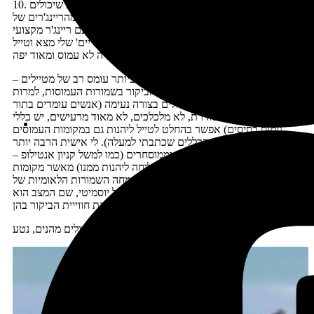
10. עושים מחקר מעמיק בנוגע למסלולים בפאתי השמורות שיכולים
להוות אופציה לא רעה (לעתים ניתן גם לבקש מידע מהריינג'רים של
השמורות – רלוונטי רק אם זכיתם להתייעץ עם ריינג'ר מקצועי
שבאמת מכיר). למשל אחד הלקוחות היותר 'יסודיים' שלי מצא וטייל
במסלול
הזה
סמוך לזאיון שלדבריו היה לא עמוס ומאוד יפה
ולסיכום, למרות שאני אישית שונאת ביותר עומס רב של מטיילים –
לא הייתי מציעה לכם לוותר על הביקור בשמורות העמוסות, למרות
העומס. כל עוד הדברים מתנהלים בצורה נעימה (אנשים עומדים בתור
לאוטובוס בצורה מסודרת, לא מלכלכים, לא מאוד מרעישים, יש כללי
נימוס בסיסים) אפשר בהחלט לטייל ליהנות גם במקומות העמוסים
(אם מקיימים את הכללים שכתבתי למעלה). לי אישית הרבה יותר
מפריע לטייל במקומות עמוסים וממוסחרים (כמו למשל קניון אנטילופ –
שזה מקום שאני באמת לא מצליחה ליהנות ממנו) מאשר מקומות
עמוסים שאינם ממוסחרים, ולמרבה השמחה השמורות הלאומיות של
ארה"ב הן באופן יחסי (אולי למעט הקניון של יוסמיטי, שם המצב הוא
הקשה ביותר) לא מאוד ממוסחרות מבחינת חווייית הביקור בהן.
טיולים מהנים, נטע