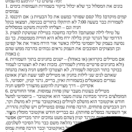
ומה עושים כדי להימנע מהעמוס:
1. בונים את המסלול כך שלא יכלול ביקור בשמורות העמוסות בימים
עמוסים
2. קמים מוקדם! כלל קסם שפותר כמעט את כל הבעיות (: אם תיכנסו
לשמורות כבר בשעה 7:00 לא תיתקלו בתורים בכניסה, תמצאו בנקל
חניה וגם – תצליחו להינות משקט במסלולים
3. על טיולי לילה שמעתם? הליכה בחשכה בטיילת שנושקת למצוק
הדרומי של הגרנד קניון בלילה ירח מלא היא חווייה מטמטמת. כך גם
נסיעה בעמק של יוסמיטי בלילה כאשר אור הירח מאיר את אל קפיטן
וכן המצוקים הסובבים את העמק נראים גבוהים בהרבה ממש שהם
באמת (:
4. אם מטיילים בקרוואן (או באוהל) – ישנים בחניונים בתוך השמורות
(ולא בחניונים פרטיים מחוץ לשמורה). בזכות זאת לא תצטרכו לעמוד
בבוקר בתור הכניסה לשמורה, לא תצטרכו לחפש חניה (זאת בהנחה
שאתם לנים שני לילות בחניון או מטיילים לפני שעת הצ'ק אאוט)
5. נעזרים בשאטלים (בשמורות זאיון, ברייס, גרנד קניון, יוסמיטי,
אקדיה) – דרך מצויינת להימנע מהצורך לחפש חניה
6. מטיילים בעונות מעבר שהן פחות עמוסות. אחד החודשים
המומלצים ביותר מבחינת עונות מעבר הוא אוקטובר – ביוסמיטי למשל
חודש אוקטובר הוא מושלם לטיולים (באוקטובר עדיין לא מושלג וקר,
רוב הכבישים פתוחים, הרבה פחות עמוס במטיילים ויש שלכת נהדרת,
אך השפיעה במפלים פחותה). גם בברייס חודש אוקטובר מומלץ מאוד.
בזאיון ובארצס ובגרנד קניון (שהם מעט נמוכים יותר מברייס) אפשר
אפילו לטייל בתחילת נובמבר (הלאה משם כבר גדל הסיכוי לשלגים).
גם באקדיה עדיין אפשר לטייל באוקטובר וכבר הרבה פחות עמוס