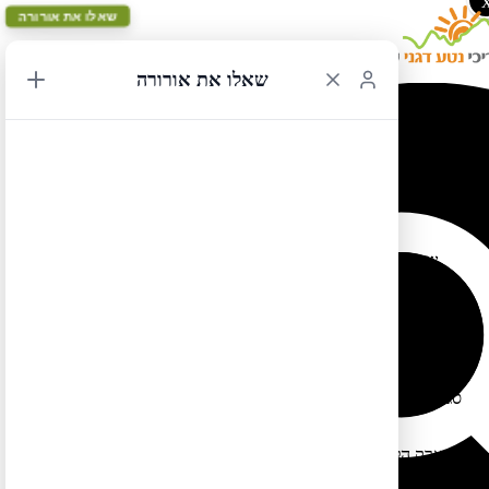
שאלו את אורורה
שאלו את אורורה
התראות מהפארקים הלאומיים
25/12/2019 23:09
פעם בכמה זמן אני נכנסת לאתר הזה:
שבו יש התראות
https://www.nps.gov/planyourvisit/alerts.htm
והודעות חשובות בנוגע לכל הפארקים הלאומיים, המונומנטים
הלאומיים והפארקים ההיסטוריים הלאומיים. ממליצה גם לכם להיכנס
לאתר טרם נסיעתכם ולבדוק האם יש התראות בפארקים בהם
תבקרו. נכון לעכשיו אין הרבה התראות כי בין כה וכה רוב הפארקים
סגורים/זו לא עונת תיירות, אבל תוכלו לראות להלן כמה התראות
חשובות שכן מצאתי (נוסף על ההתראות הללו יש הרבה התראות על
סגירות כבישים בשל שלגי החורף – אך אני לא מציינת אותם כאן שכן
מדובר על סגירות אופיניות לעונה):
בפארק הלאומי קפיטול ריף, אפשר מעתה להזמין מראש מקום
לחניון הלילה פרוטה