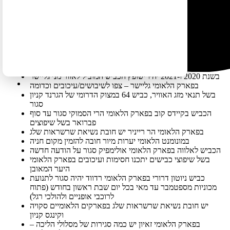
אל המערה המדהימה של הפארק הלאומי מערות קרלסבד
אסור להיכנס עם בגדים שנלבשו ב-10 שנים האחרונות במערות
אחרות (כולל מערות בישראל), מחשש להדבקת עטלפים
בווירוס שגורם למותם
הפארק הלאומי קונגריי סגור חלקית בשל משקעים רבים
והצפות
הטירה של סקוטי בפארק הלאומי עמק המוות סגורה עד
להודעה חדשה
בשנת 2020 ו-2021 יהיו ישופץ הכביש המוביל לאזור מני גליישר
בפארק הלאומי גליישר – צפו לשיבושים/עיכובים וכדומה
בשל תנאי מזג האוויר, כביש 64 במצוק הדרומי של הגרנד קניון
סגור
הכביש בקיידס קוב בפארק הלאומי הרי הסמוקי סגור עד סוף
פברואר בשל שיפוצים
בפארק הלאומי הר רייניר יש חובת נשיאת שרשראות שלג
במונומנט הלאומי יערות מיור חובה להזמין מקום חניה
הכביש לאלווה בפארק הלאומי אולימפיק סגור על הודעה חדשה
בשל שיפוצי כבישים יתכנו חסימות ועיכובים בפארק הלאומי
היער המאובן
כביש ניוטון דרורי בפארק הלאומי רדווד יהיה סגור לתנועת
מכוניות מספטמבר עד מאי בכל יום שבת ראשון בחודש (פתוח
לרוכבי אופניים ולהולכי רגל)
יש חובת נשיאת שרשראות שלג בפארקים הלאומיים סקויה
וקינגס קניון
בפארק הלאומי זאיון יש כמה סגירות של מסלולי הליכה –