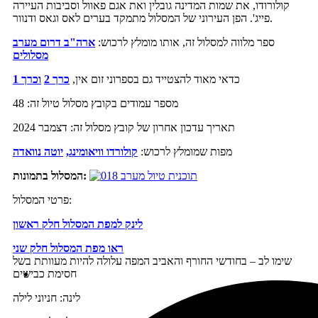
קולורודו, את שמות המדינה גובלין ואת אגם פאוול וסביבות העיירה
פייג'. הפן העירוני של המסלול מתמקד בערים לאס וגאס ודנוור.
ספר מלווה למסלול זה, אותו מומלץ לרכוש:
ארה"ב דרום מערב
מסלולים
כדאי מאוד להצטייד גם בספרוני זום אין,
כרך 2
וכרך 1
מספר עמודים בקובץ מסלול טיול זה: 48
תאריך עדכון אחרון של קובץ מסלול זה: דצמבר 2024
מפות שמומלץ לרכוש:
קולורדו וויאומינג,
יוטה נוואדה
המסלול בתמונות:
פרטי המסלול:
לינק למפת המסלול חלק ראשון
ראו מפת המסלול חלק שני
שימו לב – בחודשי החורף והאביב המפה עלולה להיות מעוותת בשל
חסימת כבישים
לינה: חניוני לילה