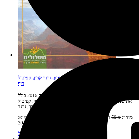
פארקים לאומיים זום-אין 1: ברייס, זאיון, גרנד קניון, קפיטול
ריף
תיאור קצר:
הספר זום-אין כרך 1 יצא לאור בשנת 2016 כולל
את שמורות הטבע של יוטה וצפון אריזונה: ברייס, זאיון, קפיטול
ריף, גרנד…
מחיר:
₪
59
המחיר המקורי היה: 59 ₪.
₪
39
המחיר הנוכחי הוא:
39 ₪.
מידע נוסף
הוספה לסל
מבצע!