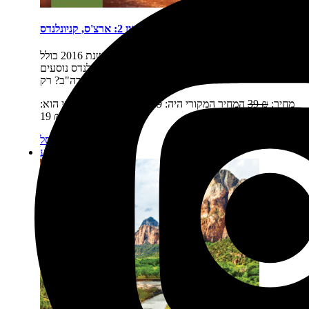
פארקים לאומיים זום-אין 2: ארצ'ס, קניונלנדס
תיאור קצר:
הספר זום-אין כרך 2 יצא לאור בשנת 2016 כולל
את שמורות הטבע של יוטה: ארצ'ס, קניונלנדס נוסעים
לפארקים הלאומיים של ארה"ב? רק…
מחיר:
₪
39
המחיר המקורי היה: 39 ₪.
₪
19
המחיר הנוכחי הוא:
19 ₪.
מידע נוסף
הוספה לסל
מבצע!