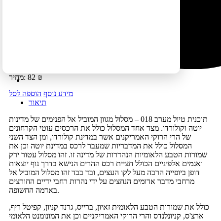
לינה:
חניוני לילה
עונת השנה:
אמצע יוני-אמצע ספטמבר
ספר מלווה:
ארה"ב דרום מערב מסלולים
תיאור קצר:
תוכנית טיול מערב 018 - מסלול מגוון המוביל אל הפנימים
של מדינות יוטה וקולורדו. מצד אחד המסלול כולל את הרכסים…
₪
82
מחיר:
מידע נוסף
הוספה לסל
תיאור
תוכנית טיול מערב 018 – מסלול מגוון המוביל אל הפנימים של מדינות
יוטה וקולורדו. מצד אחד המסלול כולל את הרכסים עוטי הקרחונים
של הרי הרוקי האמריקנים אשר במדינת קולורדו, ומן הצד השני
המסלול כולל את המדבריות שמעבר לרכס במדינת יוטה וכן את
שמורות הטבע הלאומיות הנהדרות של מדינה זו. זהו מסלול עטור ירק
ואגמים אלפיניים הכולל חציית רכס ההרים הנישא בדרך נוף יוצאות
דופן ביופייה הרבה מעל לקו העצים, ובד בבד זהו מסלול המוביל אל
מרחבי מדבר אדומים הנחצים על ידי נהרות רחבי ידיים החורצים
באדמה החשופה.
כולל את שמורות הטבע הלאומית זאיון, ברייס, גרנד קניון, קפיטל ריף,
ארצ'ס, קניונלנדס והרי הרוקי האמריקניים וכן את המונומנט הלאומי