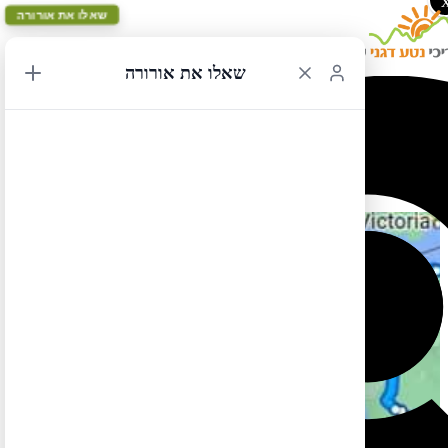
שאלו את אורורה
שאלו את אורורה
ארה"ב מערב – שילוב 7
חלק ב' (מפורטלנד לסיאטל):
חלק א' (מסיאטל לפורטלנד):