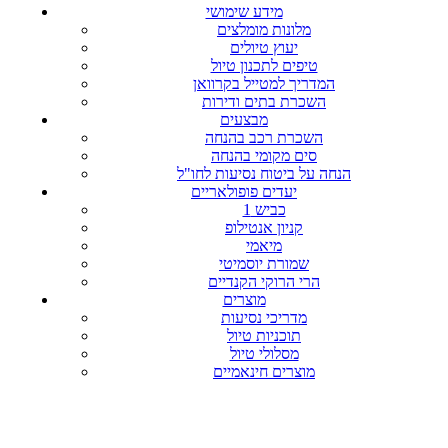
מידע שימושי
מלונות מומלצים
יעוץ טיולים
טיפים לתכנון טיול
המדריך למטייל בקרוואן
השכרת בתים ודירות
מבצעים
השכרת רכב בהנחה
סים מקומי בהנחה
הנחה על ביטוח נסיעות לחו"ל
יעדים פופולאריים
כביש 1
קניון אנטילופ
מיאמי
שמורת יוסמיטי
הרי הרוקי הקנדיים
מוצרים
מדריכי נסיעות
תוכניות טיול
מסלולי טיול
מוצרים חינאמיים