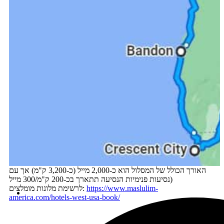
האורך הכולל של המסלול הוא כ-2,000 מייל (כ-3,200 ק"מ) אך עם
נסיעות פנימיות הנסיעה תתארך בכ-200 ק"מ/300 מייל)
https://www.maslulim-
לרשימת מלונות מומלצים:
america.com/hotels-west-usa-book/