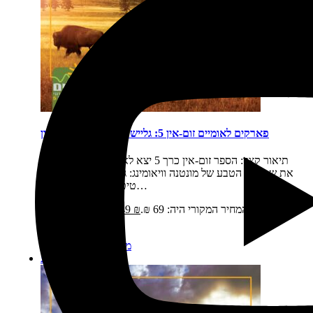
פארקים לאומיים זום-אין 5: גליישר, ילוסטון, גרנד טיטון
תיאור קצר:
הספר זום-אין כרך 5 יצא לאור בשנת 2016 כולל
את שמורות הטבע של מונטנה וויאומינג: גליישר, ילוסטון, גרנד
טיטון נוסעים לפארקים…
מחיר:
₪
69
המחיר המקורי היה: 69 ₪.
₪
49
המחיר הנוכחי הוא:
49 ₪.
מידע נוסף
הוספה לסל
מבצע!