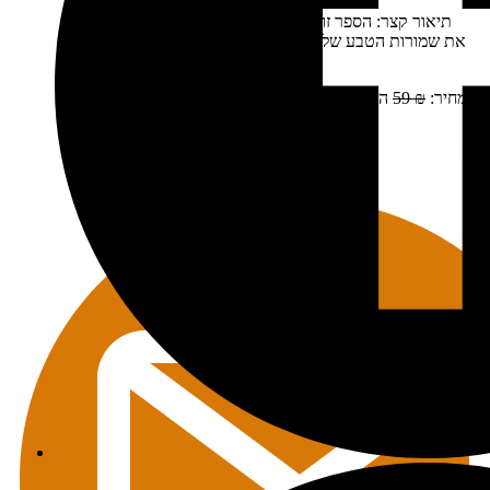
תיאור קצר:
הספר זום-אין כרך 1 יצא לאור בשנת 2016 כולל
את שמורות הטבע של יוטה וצפון אריזונה: ברייס, זאיון, קפיטול
ריף, גרנד…
מחיר:
₪
59
המחיר המקורי היה: 59 ₪.
₪
39
המחיר הנוכחי הוא:
39 ₪.
מידע נוסף
הוספה לסל