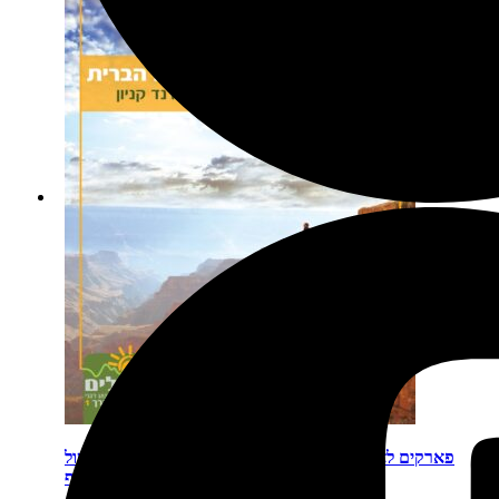
פארקים לאומיים זום-אין 1: ברייס, זאיון, גרנד קניון, קפיטול
ריף