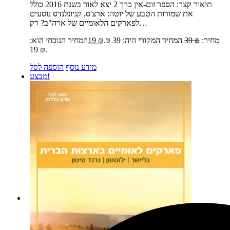
תיאור קצר:
הספר זום-אין כרך 2 יצא לאור בשנת 2016 כולל
את שמורות הטבע של יוטה: ארצ'ס, קניונלנדס נוסעים
לפארקים הלאומיים של ארה"ב? רק…
מחיר:
₪
39
המחיר המקורי היה: 39 ₪.
₪
19
המחיר הנוכחי הוא:
19 ₪.
מידע נוסף
הוספה לסל
מבצע!