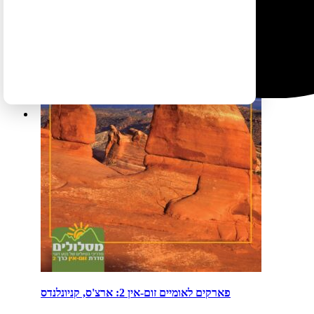
פארקים לאומיים זום-אין 2: ארצ'ס, קניונלנדס