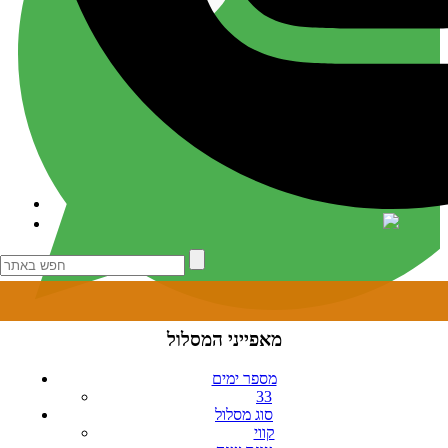
מאפייני המסלול
מספר ימים
33
סוג מסלול
קווי