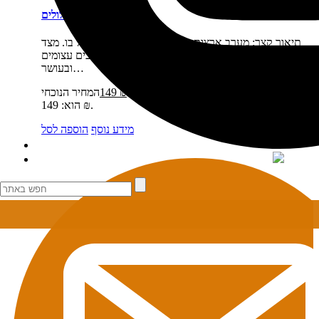
ארה"ב מערב מסלולים
תיאור קצר:
מערב ארצות הברית היא יעד נהדר לטייל בו. מצד
אחד חבל ארץ זה ניחן בפראיות אין סופית, במרחבים עצומים
ובעושר…
מחיר:
₪
169
המחיר המקורי היה: 169 ₪.
₪
149
המחיר הנוכחי
הוא: 149 ₪.
מידע נוסף
הוספה לסל