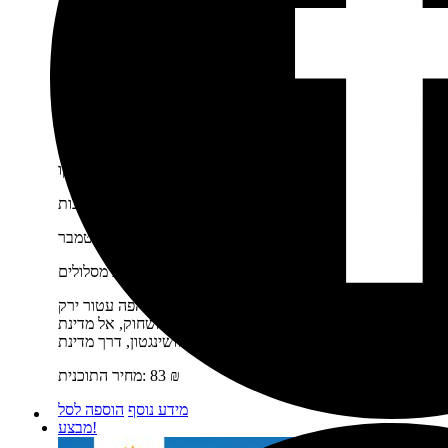
תוכנית טיול מערב 027
מספר ימים:
13
אורך מסלול נסיעה:
1,200 מייל
נקודת התחלה:
סיאטל
נקודת סיום:
סן פרנסיסקו
לינה:
מלונות
עונת השנה:
תחילת יוני-סוף ספטמבר
ספר מלווה:
ארה"ב מערב מסלולים
תיאור קצר:
תוכנית טיול מערב 027 -מסלול יפהפה עטור ירק
ונוף של אוקיינוס, מחוץ לנתיב המטיילים השחוק, אל מדינת
וושינגטון, דרך מדינת…
₪
83
מחיר התוכנית:
מידע נוסף
הוספה לסל
מבצע!