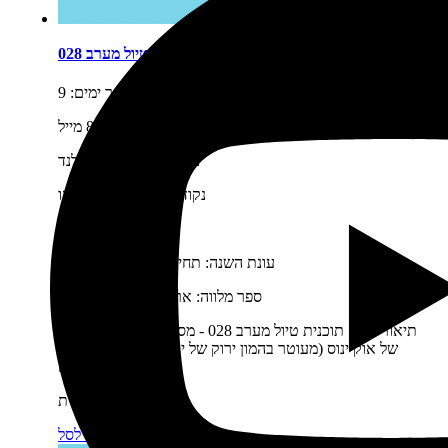
תוכנית טיול מערב 028
מספר ימים:
9
אורך מסלול נסיעה:
800 מייל
נקודת התחלה:
פורטלנד
נקודת סיום:
סן פרנסיסקו
לינה:
מלונות
עונת השנה:
תחילת יוני-סוף ספטמבר
ספר מלווה:
ארה"ב מערב מסלולים
תיאור קצר:
תוכנית טיול מערב 028 - מסלול יפהפה שכולו נוף
של אוקיינוס (מעוטר בהמון ירוק של יערות עבותים), מחוץ
לנתיב המטיילים…
₪
74
מחיר התוכנית:
מידע נוסף
הוספה לסל