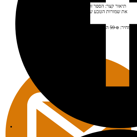
תיאור קצר:
הספר זום-אין כרך 3 יצא לאור בשנת 2016 כולל
את שמורות הטבע של קליפורניה: יוסמיטי, סקויה וקינגס קניון
נוסעים לפארקים הלאומיים…
מחיר:
₪
59
המחיר המקורי היה: 59 ₪.
₪
49
המחיר הנוכחי הוא:
49 ₪.
מידע נוסף
הוספה לסל