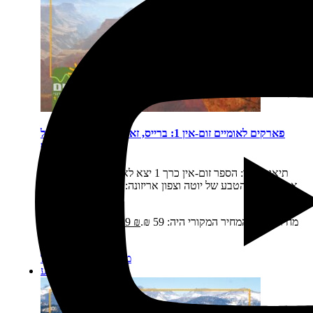
פארקים לאומיים זום-אין 1: ברייס, זאיון, גרנד קניון, קפיטול
ריף
תיאור קצר:
הספר זום-אין כרך 1 יצא לאור בשנת 2016 כולל
את שמורות הטבע של יוטה וצפון אריזונה: ברייס, זאיון, קפיטול
ריף, גרנד…
מחיר:
₪
59
המחיר המקורי היה: 59 ₪.
₪
39
המחיר הנוכחי הוא:
39 ₪.
מידע נוסף
הוספה לסל
מבצע!