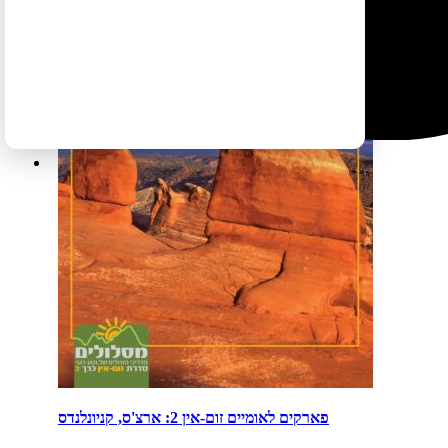
פארקים לאומיים זום-אין 2: ארצ'ס, קניונלנדס