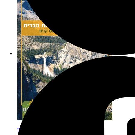
פארקים זום אין 3: יוסמיטי, סקויה וקינגס קניון