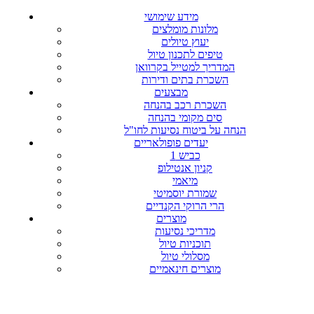
מידע שימושי
מלונות מומלצים
יעוץ טיולים
טיפים לתכנון טיול
המדריך למטייל בקרוואן
השכרת בתים ודירות
מבצעים
השכרת רכב בהנחה
סים מקומי בהנחה
הנחה על ביטוח נסיעות לחו"ל
יעדים פופולאריים
כביש 1
קניון אנטילופ
מיאמי
שמורת יוסמיטי
הרי הרוקי הקנדיים
מוצרים
מדריכי נסיעות
תוכניות טיול
מסלולי טיול
מוצרים חינאמיים