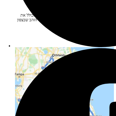
ספר מלווה:
פלורידה מסלולים
תיאור קצר:
תוכנית טיול מזרח 009 - מסלול נהדר הכולל את
המיטב של מדינת פלורידה החל מהמעיינות וחופי הזהב שבצפון
מזרח המדינה…
₪
62
מחיר התוכנית:
מידע נוסף
הוספה לסל