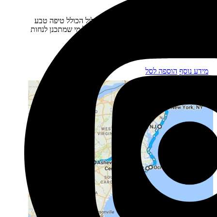
ספר מלווה:
פלורידה מסלולים
תיאור קצר:
תוכנית טיול מזרח 011 - מסלול הכולל טיפה טבע
והרבה פארקי שעושעים. המסלול מיועד לכל מי שמתכנן לנחות
ולהמריא במיאמי…
₪
40
מחיר התוכנית:
מידע נוסף
הוספה לסל